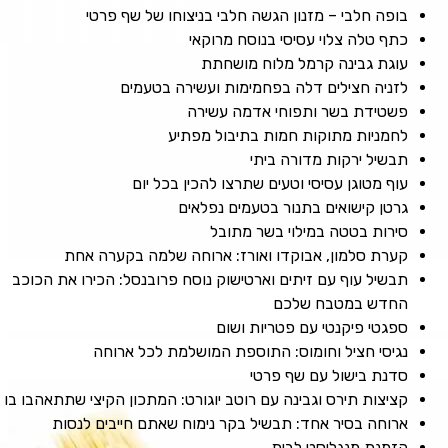
בופה חלבי – מזנון הגשה חלבי בניצוחו של שף פרטי
כתף טלה צלוי עסיסי בנוסח מרוקאי
עוגת גבינה קרמל מלוח מושחתת
לזניה חצילים דלה בפחמימות ועשירה בטעמים
פשטידת בשר ותפוחי אדמה עשירה
לחמניות מתוקות חמות בתיבול מפתיע
תבשיל ירקות מדורה ביתי
עוף מטוגן עסיסי וטעים שתרצו להכין בכל יום
גרטן קישואים בתנור בטעמים נפלאים
סירות בטטה במילוי בשר מתובל
קערת סלמון, אבוקדו ואורז: ארוחה שלמה בקערה אחת
תבשיל עוף עם זיתים וארטישוק נוסח פרובנסל: הכירו את הכוכב
החדש במטבח שלכם
ספגטי פיקנטי עם פטריות ושום
נגיסי חציל וחומוס: התוספת המושלמת לכל ארוחה
סדנת בישול עם שף פרטי
קציצות תירס וגבינה עם רוטב יוגורט: המתכון הקיצי שתתאהבו בו
ארוחה בסיר אחד: תבשיל בקר נימוח שאתם חייבים לנסות
הזמנת מנגליסט לבית