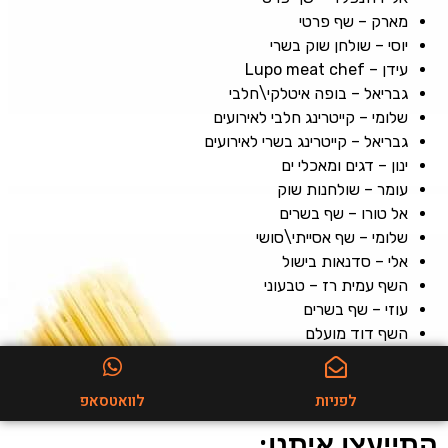
מארק – שף פרטי
יוסי – שולחן שוק בשרי
עידן – Lupo meat chef
גבריאל – בופה איטלקי\חלבי
שלומי – קייטרינג חלבי לאירועים
גבריאל – קייטרינג בשרי לאירועים
ינון – דגים ומאכלי ים
עומר – שולחנות שוק
אל טורו – שף בשרים
שלומי – שף אסייתי\סושי
אלי – סדנאות בישול
השף עמית רז – טבעוני
עוזי – שף בשרים
השף דוד מועלם
לפניות
לוואטסאפ
התייעצו איתנו: