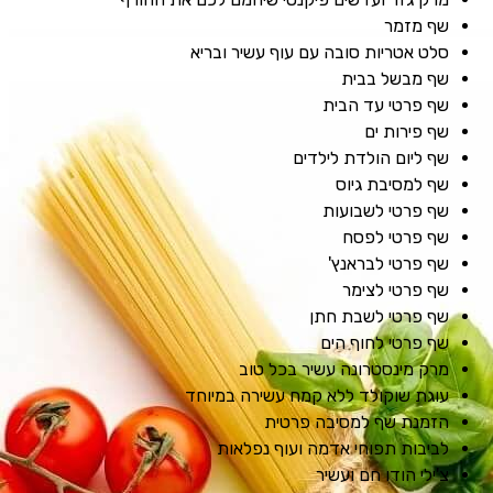
שף מזמר
סלט אטריות סובה עם עוף עשיר ובריא
שף מבשל בבית
שף פרטי עד הבית
שף פירות ים
שף ליום הולדת לילדים
שף למסיבת גיוס
שף פרטי לשבועות
שף פרטי לפסח
שף פרטי לבראנץ'
שף פרטי לצימר
שף פרטי לשבת חתן
שף פרטי לחוף הים
מרק מינסטרונה עשיר בכל טוב
עוגת שוקולד ללא קמח עשירה במיוחד
הזמנת שף למסיבה פרטית
לביבות תפוחי אדמה ועוף נפלאות
צ'ילי הודו חם ועשיר