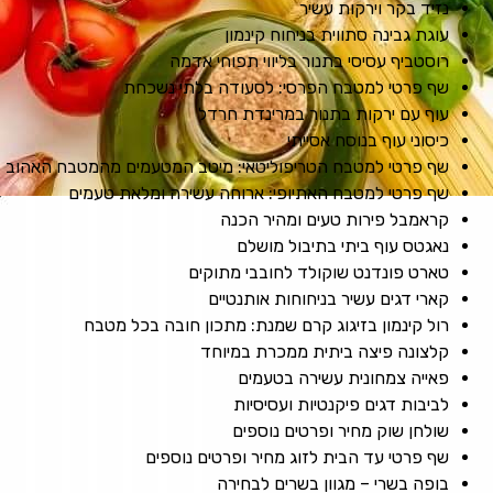
נזיד בקר וירקות עשיר
עוגת גבינה סתווית בניחוח קינמון
רוסטביף עסיסי בתנור בליווי תפוחי אדמה
שף פרטי למטבח הפרסי: לסעודה בלתי נשכחת
עוף עם ירקות בתנור במרינדת חרדל
כיסוני עוף בנוסח אסייתי
שף פרטי למטבח הטריפוליטאי: מיטב המטעמים מהמטבח האהוב
שף פרטי למטבח האתיופי: ארוחה עשירה ומלאת טעמים
קראמבל פירות טעים ומהיר הכנה
נאגטס עוף ביתי בתיבול מושלם
טארט פונדנט שוקולד לחובבי מתוקים
קארי דגים עשיר בניחוחות אותנטיים
רול קינמון בזיגוג קרם שמנת: מתכון חובה בכל מטבח
קלצונה פיצה ביתית ממכרת במיוחד
פאייה צמחונית עשירה בטעמים
לביבות דגים פיקנטיות ועסיסיות
שולחן שוק מחיר ופרטים נוספים
שף פרטי עד הבית לזוג מחיר ופרטים נוספים
בופה בשרי – מגוון בשרים לבחירה