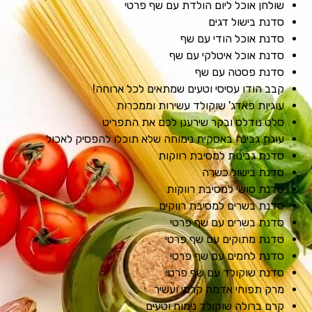
שולחן אוכל ליום הולדת עם שף פרטי
סדנת בישול דגים
סדנת אוכל הודי עם שף
סדנת אוכל איטלקי עם שף
סדנת פסטה עם שף
קבב הודו עסיסי וטעים שמתאים לכל ארוחה!
עוגיות פאדג' שוקולד עשירות וממכרות
סלט נודלס ובקר שירענן לכם את התפריט
עוגת גבינה באסקית נימוחה שלא תוכלו להפסיק לאכול
סדנת גבינות למסיבת רווקות
סדנת בישול כשרה
סדנת סושי למסיבת רווקות
סדנת בשרים למסיבת רווקים
סדנת בשרים עם שף פרטי
סדנת מתוקים עם שף פרטי
סדנת לחמים עם שף פרטי
סדנת שוקולד עם שף פרטי
מרק תפוחי אדמה קרמי ועשיר
קרם ברולה שוקולד נימוח וטעים