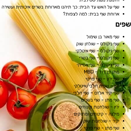
שף על האש עד הבית: כך תיהנו מארוחת בשרים איכותית ועשירה
ארוחת שף בבית: למה לצפות?
שפים
שף מאור בן שימול
שף ניקולס – שולחן שוק
שף ניקולס – שף איטלקי
שף ניקולס – שף בשרי
שף ניקולס – שף אסייתי
מתן בן דוד – MBD
שף ירון – שף פרטי
ירין – שפית חלבי/איטלקי
שף יקיר אלזם – שף חלבי
שף מתן – שף בשרים
ירין – שולחנות קינוחים
מילנה – קינוחים ומתוקים
יקיר – שולחנות שוק
שף מתן – שף פרטי