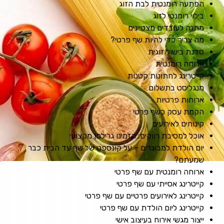
הפתעה רומנטית לבת הזוג
בילוי רומנטי לזוג
מתנה לעובדים מצטיינים
מה צריך כדי להיות שף פרטי?
סדנת בישול זוגית
ארוחה רומנטית
קייטרינג לחתונות קטנות
מנגליסט בתשלום
ארוחות פרטיות
הקמת עסק כשף פרטי
קינוחים לאירועים
אוכל למסיבת רווקים: הזמינו גרילמן מקצועי
יום הולדת למבוגרים – על קונספט של שף עד הבית כבר
שמעתם?
ארוחה רומנטית עם שף פרטי
קייטרינג אסייתי עם שף פרטי
קייטרינג לאירועים פרטיים עם שף פרטי
קייטרינג ליום הולדת עם שף פרטי
ייצור מגשי אירוח בעיצוב אישי