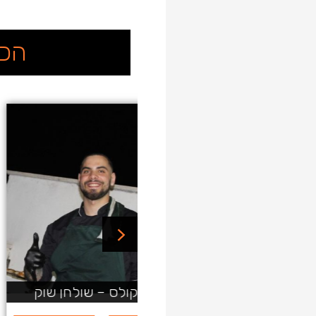
הכי
שף ניקולס – שף איטלקי
שף ניקולס – שף