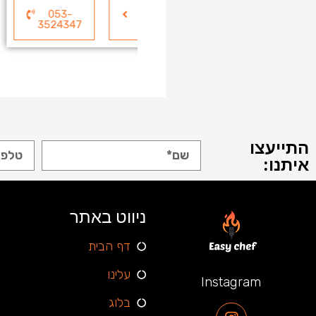
לכרטיס
053-
לכרטיס
השף
3524347
השף
47
התייעצו
איתנו:
ניווט באתר
דף הבית
עלינו
Instagram
בלוג