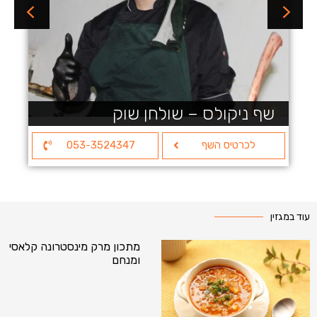
שף ניקולס – שולחן שוק
לכרטיס השף
053-3524347
עוד במגזין
מתכון מרק מינסטרונה קלאסי
ומנחם