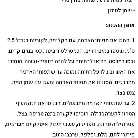
• 1/2 כפית פלפל שחור, טחון טרי
• שמן לטיגון
אופן ההכנה:
1. חתכו את תפוחי האדמה, עם הקליפה, לקוביות בגודל 2.5
ס"מ. שטפו במים קרים. הכניסו לסיר בינוני, כסו במים קרים,
וכסו במכסה. הביאו לרתיחה על להבה בינונית-גבוהה. הנמיכו
את האש ובשלו על רתיחה נמוכה עד שתפוחי האדמה
מתרככים. מסננים את תפוחי האדמה ומעכו עם שמן הזית.
צננו בצד.
2. עד שתפוחי האדמה מתבשלים, הכניסו את חזה העוף
הטחון לקערה גדולה. הוסיפו לקערה ביצה טרופה, בצל,
פטרוזיליה טחונה, פפריקה, עשבי תיבול איטלקיים מעורבים,
פירורי לחם, מלח, ופלפל. ערבבו היטב.