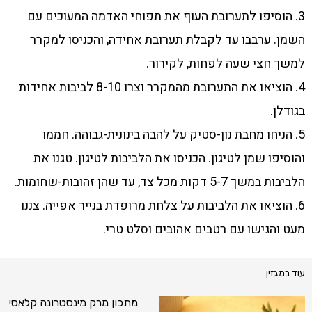
3. הוסיפו לתערובת העוף את תפוחי האדמה המעוכים עם
השמן. ערבבו עד לקבלת תערובת אחידה, והכניסו למקרר
למשך חצי שעה לפחות, לקירור.
4. הוציאו את התערובת מהמקרר וצרו 8-10 לביבות אחידות
בגודלן.
5. הניחו מחבת נון-סטיק על להבה בינונית-גבוהה. חממו
והוסיפו שמן לטיגון. הכניסו את הלביבות לטיגון. טגנו את
הלביבות במשך 5-7 דקות מכל צד, עד שהן זהובות-שחומות.
6. הוציאו את הלביבות על צלחת מרופדת בנייר אפייה. צננו
מעט והגישו עם רטבים אהובים וסלט טרי.
עוד במגזין
מתכון מרק מינסטרונה קלאסי