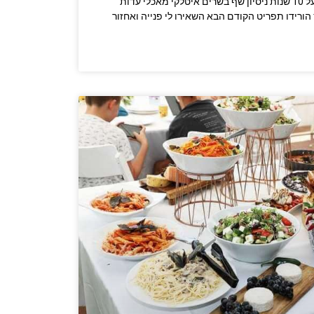
התקשרו לשף: 0533538960 מעל 10 שנות ניסיון שף בשרים איטלקי מאכלי עדות
הורידו תפריט הקודם הבא השאירו לי פנייה ואחזור