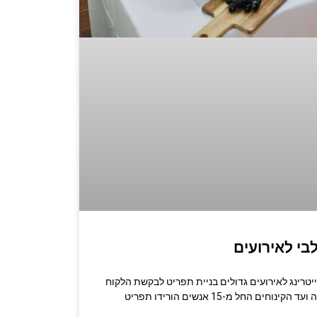
בי לאירועים
שרו לשף: 053-3524389 קייטרינג לאירועים גדולים בניית תפריט לבקשת הלקוח
בופה חלבי שירות מלא – מעריכה ועד הקינוחים החל מ-15 אנשים הורידו תפריט