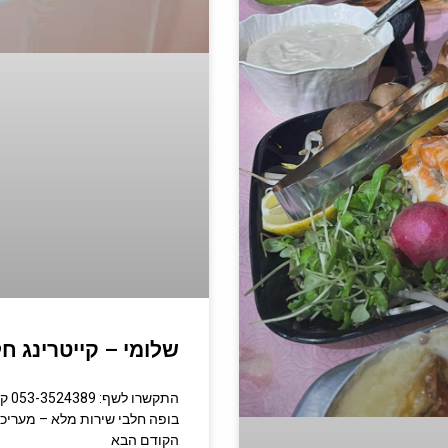
שלומי – קייטרינג חל
התק
הקודם הבא