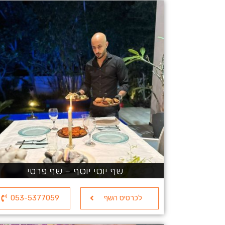
שף יוסי יוסף – שף פרטי
לכרטיס השף
053-5377059