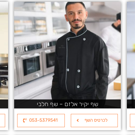
שף יקיר אלזם – שף חלבי
לכרטיס השף
053-5379541