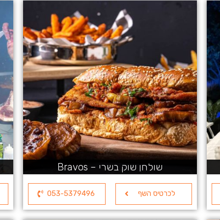
שולחן שוק בשרי – Bravos
לכרטיס השף
053-5379496