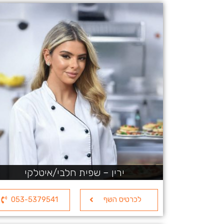
ירין – שפית חלבי/איטלקי
לכרטיס השף
053-5379541