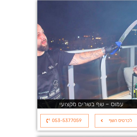
עמוס – שף בשרים מקצועי
לכרטיס השף
053-5377059