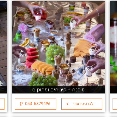
מילנה – קינוחים ומתוקים
לכרטיס השף
053-5379496