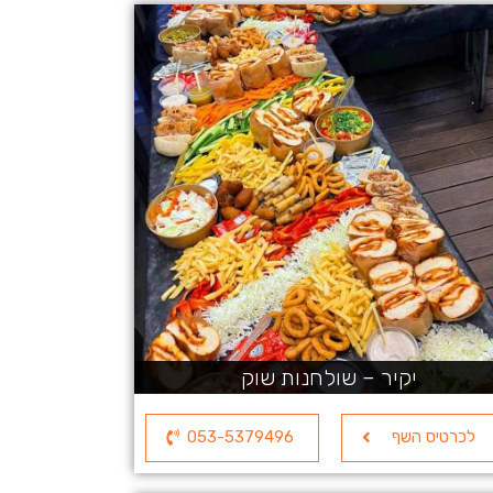
יקיר – שולחנות שוק
לכרטיס השף
053-5379496