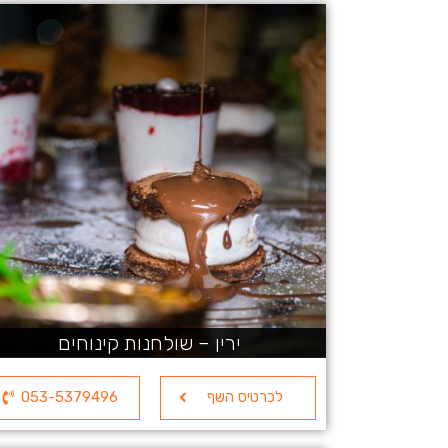
ירין – שולחנות קינוחים
לכרטיס השף
053-5379496