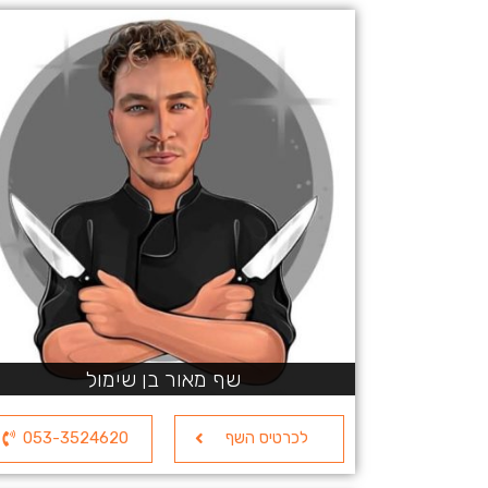
שף מאור בן שימול
לכרטיס השף
053-3524620