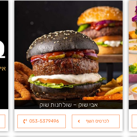
אבי שוק – שולחנות שוק
לכרטיס השף
053-5379496