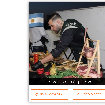
שף ניקולס – שף בשרי
לכרטיס השף
053-3524347