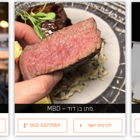
מתן בן דוד – MBD
לכרטיס השף
053-5377059