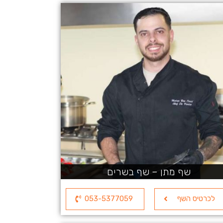
שף מתן – שף בשרים
לכרטיס השף
053-5377059