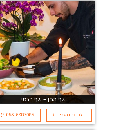
שף מתן – שף פרטי
לכרטיס השף
053-5387085