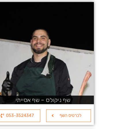
שף ניקולס – שף אסייתי
לכרטיס השף
053-3524347