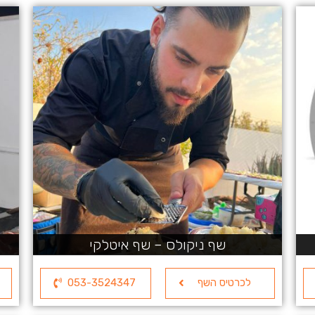
שף ניקולס – שף איטלקי
לכרטיס השף
053-3524347