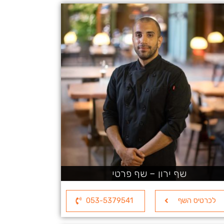
שף ירון – שף פרטי
לכרטיס השף
053-5379541