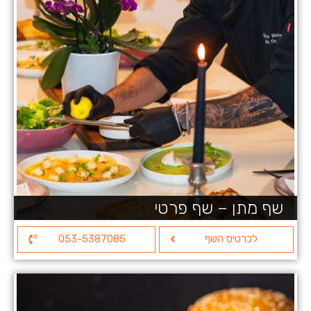
שף מתן – שף פרטי
לכרטיס השף
053-5387085