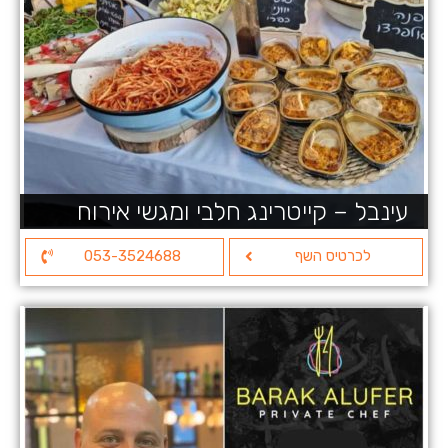
עינבל – קייטרינג חלבי ומגשי אירוח
לכרטיס השף
053-3524688