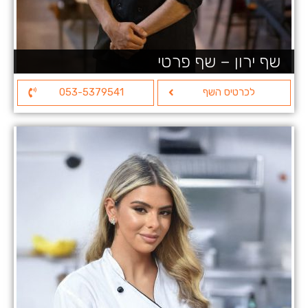
שף ירון – שף פרטי
לכרטיס השף
053-5379541