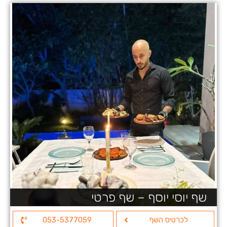
שף יוסי יוסף – שף פרטי
לכרטיס השף
053-5377059