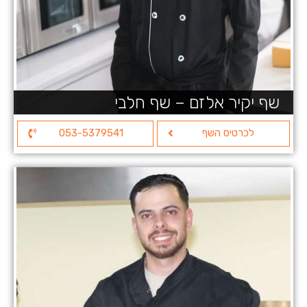
שף יקיר אלזם – שף חלבי
לכרטיס השף
053-5379541