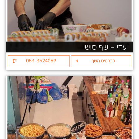
עדי – שף סושי
לכרטיס השף
053-3524069