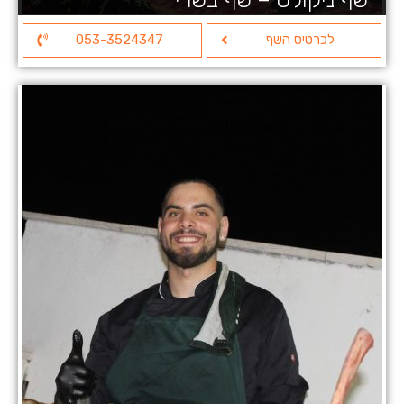
לכרטיס השף
053-3524347