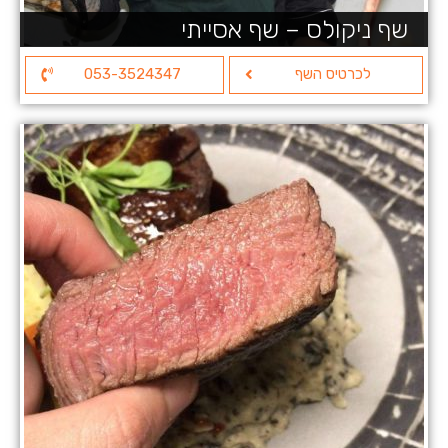
שף ניקולס – שף אסייתי
לכרטיס השף
053-3524347