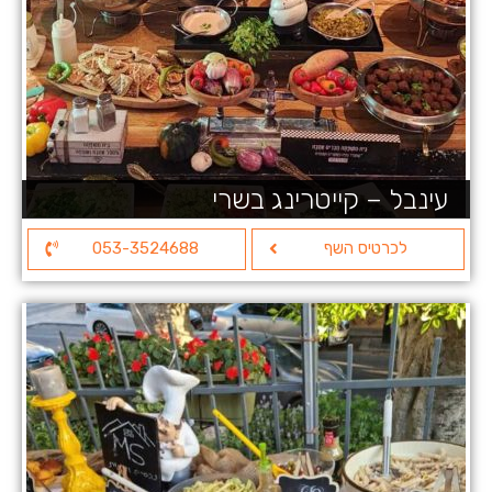
עינבל – קייטרינג בשרי
לכרטיס השף
053-3524688