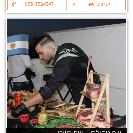
לכרטיס השף
053-3524347
שף ניקולס – שף בשרי