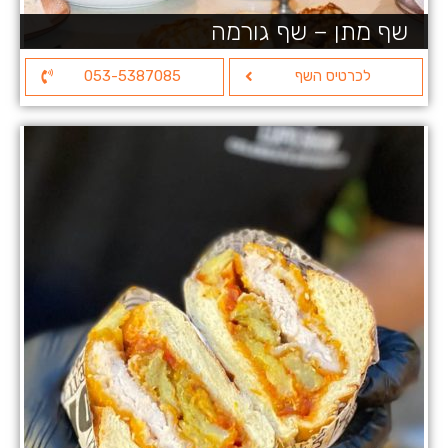
שף מתן – שף גורמה
לכרטיס השף
053-5387085