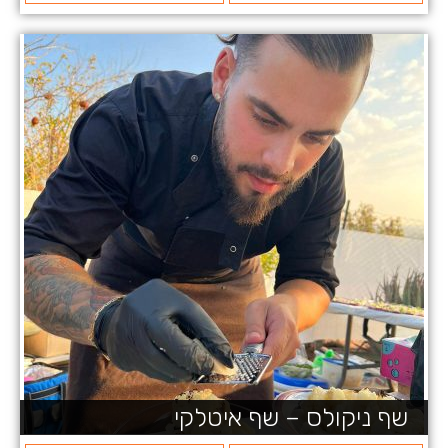
שף ניקולס – שף איטלקי