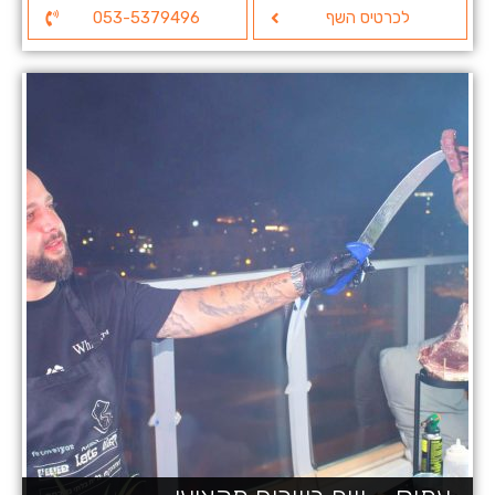
לכרטיס השף
053-5379496