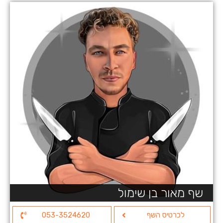
שף מאור בן שימול
לכרטיס השף
053-3524620