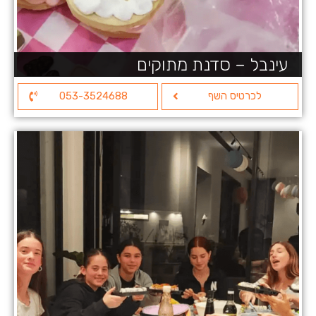
עינבל – סדנת מתוקים
לכרטיס השף
053-3524688