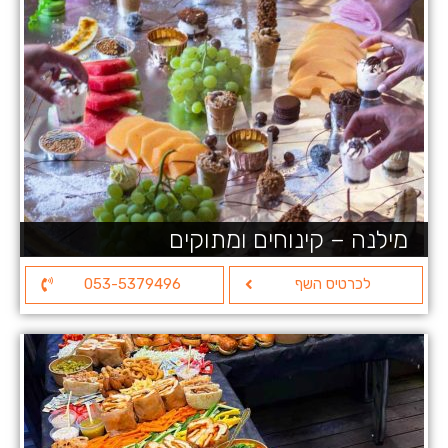
מילנה – קינוחים ומתוקים
לכרטיס השף
053-5379496