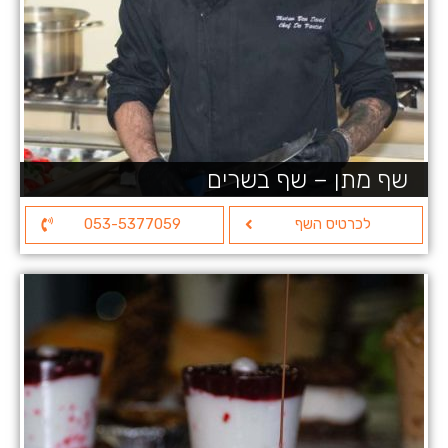
שף מתן – שף בשרים
לכרטיס השף
053-5377059