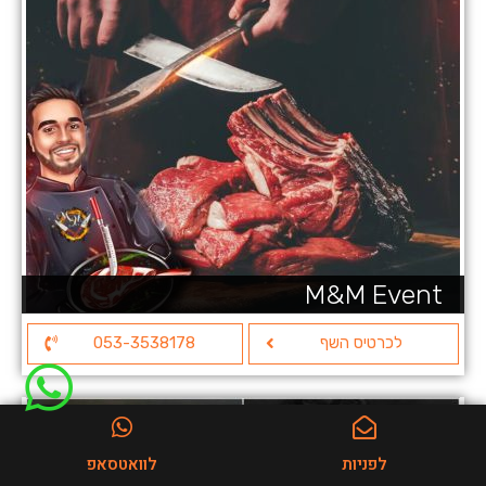
M&M Event
לכרטיס השף
053-3538178
לפניות
לוואטסאפ