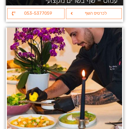
עמוס – שף בשרים מקצועי
לכרטיס השף
053-5377059