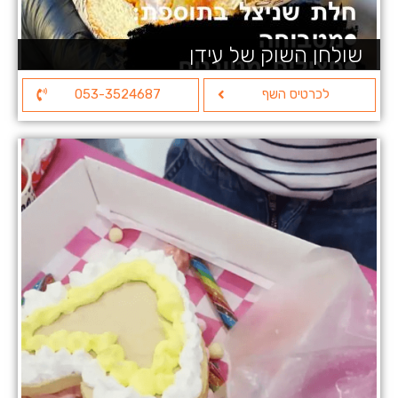
שולחן השוק של עידן
לכרטיס השף
053-3524687