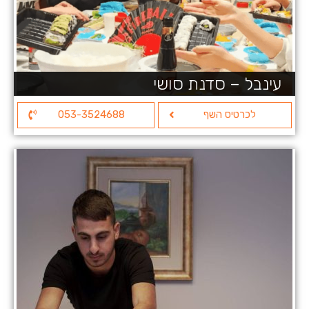
עינבל – סדנת סושי
לכרטיס השף
053-3524688