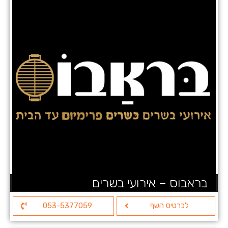
בראבוס – אירועי בשרים
לכרטיס השף
053-5377059