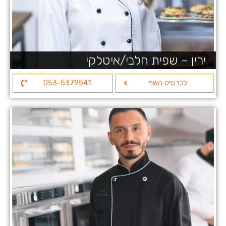
ירין – שפית חלבי/איטלקי
לכרטיס השף
053-5379541