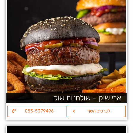
אבי שוק – שולחנות שוק
לכרטיס השף
053-5379496