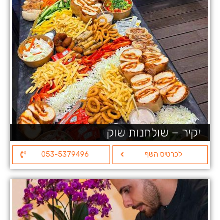
יקיר – שולחנות שוק
לכרטיס השף
053-5379496