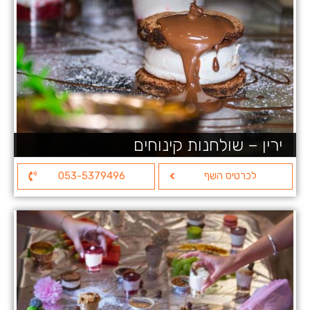
ירין – שולחנות קינוחים
לכרטיס השף
053-5379496