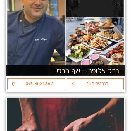
ברק אלופר – שף פרטי
לכרטיס השף
053-3524362