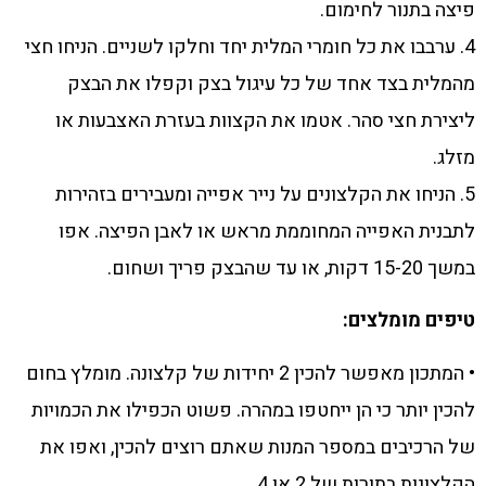
פיצה בתנור לחימום.
4. ערבבו את כל חומרי המלית יחד וחלקו לשניים. הניחו חצי
מהמלית בצד אחד של כל עיגול בצק וקפלו את הבצק
ליצירת חצי סהר. אטמו את הקצוות בעזרת האצבעות או
מזלג.
5. הניחו את הקלצונים על נייר אפייה ומעבירים בזהירות
לתבנית האפייה המחוממת מראש או לאבן הפיצה. אפו
במשך 15-20 דקות, או עד שהבצק פריך ושחום.
טיפים מומלצים:
• המתכון מאפשר להכין 2 יחידות של קלצונה. מומלץ בחום
להכין יותר כי הן ייחטפו במהרה. פשוט הכפילו את הכמויות
של הרכיבים במספר המנות שאתם רוצים להכין, ואפו את
הקלצונות בתורות של 2 או 4.