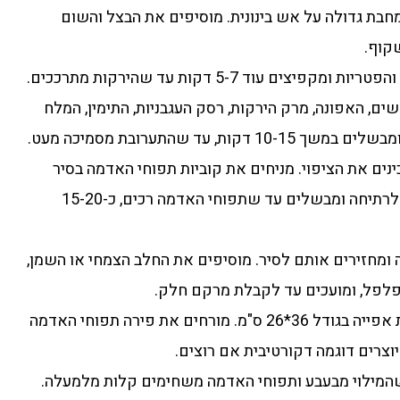
מחבת גדולה על אש בינונית. מוסיפים את הבצל והשום
קוף.
ים, האפונה, מרק הירקות, רסק העגבניות, התימין, המלח
ת, עד שהתערובת מסמיכה מעט.
ינים את הציפוי. מניחים את קוביות תפוחי האדמה בסיר
גדול ומכסים במים. מביאים לרתיחה ומבשלים עד שתפוחי האדמה רכים, כ-15-20
 ומחזירים אותם לסיר. מוסיפים את החלב הצמחי או השמן,
פלפל, ומועכים עד לקבלת מרקם חלק.
7. יוצקים את המילוי לתבנית אפייה בגודל 36*26 ס"מ. מורחים את פירה תפוחי האדמה
 יוצרים דוגמה דקורטיבית אם רוצים.