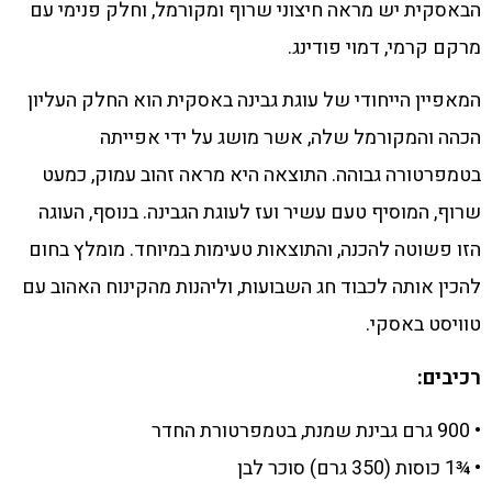
הבאסקית יש מראה חיצוני שרוף ומקורמל, וחלק פנימי עם
מרקם קרמי, דמוי פודינג.
המאפיין הייחודי של עוגת גבינה באסקית הוא החלק העליון
הכהה והמקורמל שלה, אשר מושג על ידי אפייתה
בטמפרטורה גבוהה. התוצאה היא מראה זהוב עמוק, כמעט
שרוף, המוסיף טעם עשיר ועז לעוגת הגבינה. בנוסף, העוגה
הזו פשוטה להכנה, והתוצאות טעימות במיוחד. מומלץ בחום
להכין אותה לכבוד חג השבועות, וליהנות מהקינוח האהוב עם
טוויסט באסקי.
רכיבים:
• 900 גרם גבינת שמנת, בטמפרטורת החדר
• ¾1 כוסות (350 גרם) סוכר לבן