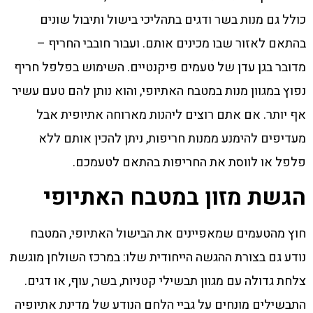
כולל גם מנות בשר ודגים בתהליכי בישול ותיבול שונים
בהתאם לאזור שבו מכינים אותם. ועבור חובבי החריף –
מדובר בגן עדן של טעמים פיקנטיים. השימוש בפלפל חריף
נפוץ במגוון מנות במטבח האתיופי, והוא נותן להם טעם עשיר
אף יותר. אם אתם רוצים ליהנות מארוחה אתיופית אבל
מעדיפים להימנע ממנות חריפות, ניתן להכין אותם ללא
פלפל או לווסת את החריפות בהתאם לטעמכם.
הגשת מזון במטבח האתיופי
חוץ מהטעמים שמאפיינים את הבישול האתיופי, המטבח
נודע גם בצורת ההגשה הייחודית שלו: במרכז השולחן מוגשת
צלחת גדולה עם מגוון תבשילי קטניות, בשר, עוף, או דגים.
התבשילים מונחים על גביי הלחם הנודע של מדינת אתיופיה