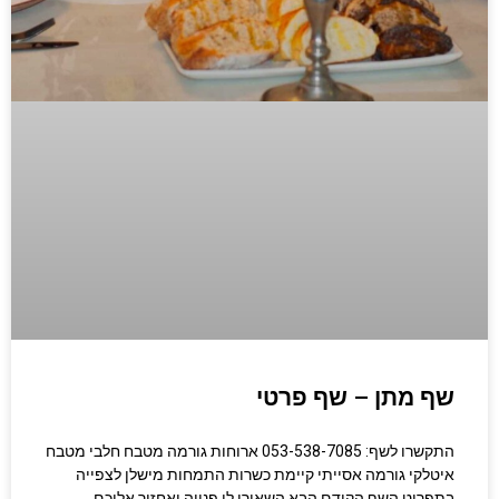
שף מתן – שף פרטי
התקשרו לשף: 053-538-7085 ארוחות גורמה מטבח חלבי מטבח
איטלקי גורמה אסייתי קיימת כשרות התמחות מישלן לצפייה
בתפריט השף הקודם הבא השאירו לי פנייה ואחזור אליכם