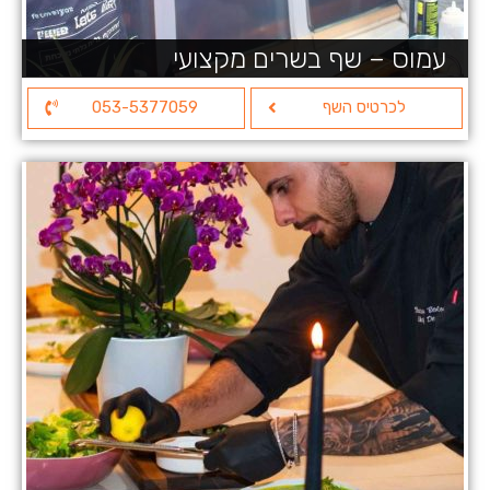
עמוס – שף בשרים מקצועי
לכרטיס השף
053-5377059