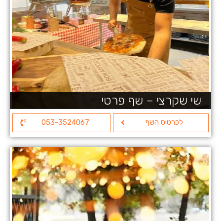
שי שקרצי – שף פרטי
לכרטיס השף
053-3524067