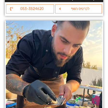
לכרטיס השף
053-3524620