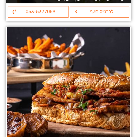
לכרטיס השף
053-5377059