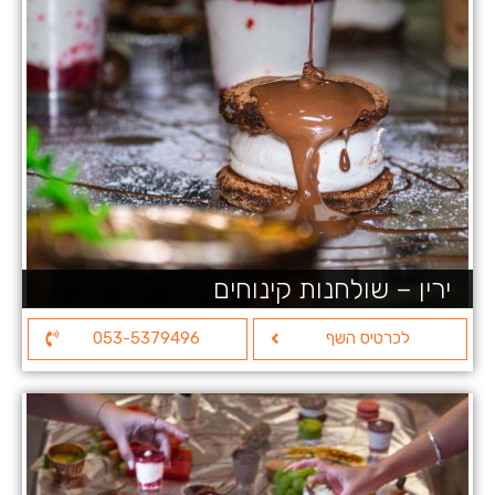
ירין – שולחנות קינוחים
לכרטיס השף
053-5379496