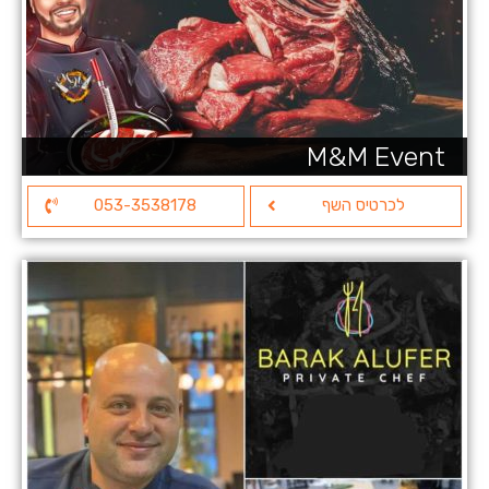
M&M Event
לכרטיס השף
053-3538178