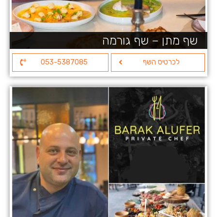
שף מתן – שף גורמה
לכרטיס השף
053-5387085