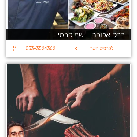
ברק אלופר – שף פרטי
לכרטיס השף
053-3524362