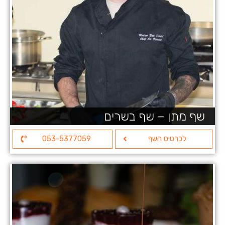
שף מתן – שף בשרים
לכרטיס השף
053-5377059