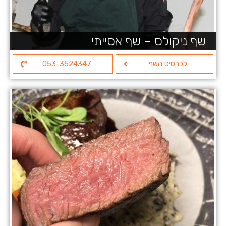
שף ניקולס – שף אסייתי
לכרטיס השף
053-3524347