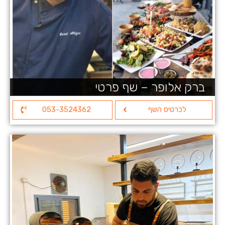
ברק אלופר – שף פרטי
לכרטיס השף
053-3524362