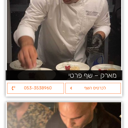
מארק – שף פרטי
לכרטיס השף
053-3538960