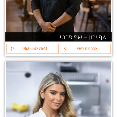
שף ירון – שף פרטי
לכרטיס השף
053-5379541