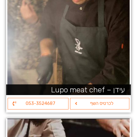
עידן – Lupo meat chef
לכרטיס השף
053-3524687