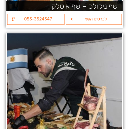
שף ניקולס – שף איטלקי
לכרטיס השף
053-3524347