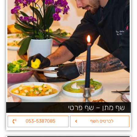
שף מתן – שף פרטי
לכרטיס השף
053-5387085