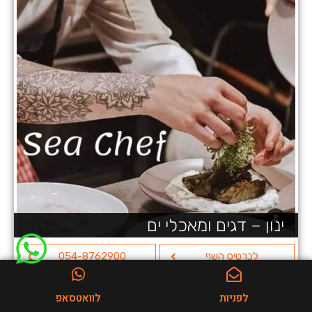
ינון – דגים ומאכלי ים
לכרטיס השף
054-8762900
לפניות
לוואטסאפ