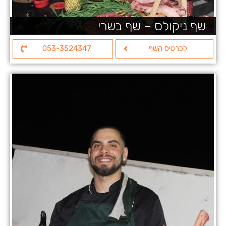
שף ניקולס – שף בשרי
לכרטיס השף
053-3524347