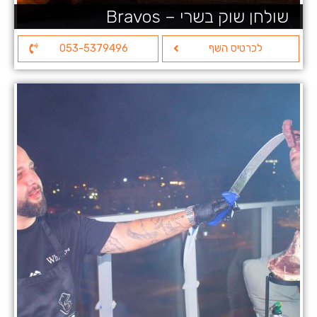
שולחן שוק בשרי – Bravos
לכרטיס השף
053-5379496