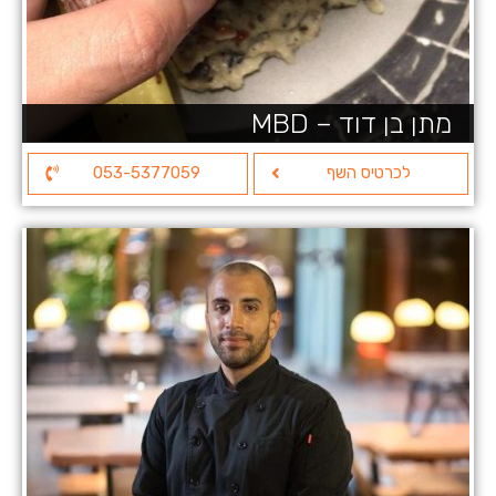
מתן בן דוד – MBD
לכרטיס השף
053-5377059