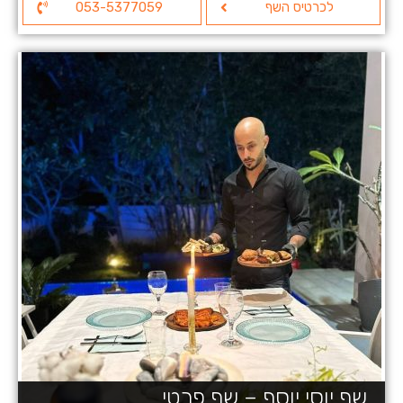
לכרטיס השף
053-5377059
שף יוסי יוסף – שף פרטי