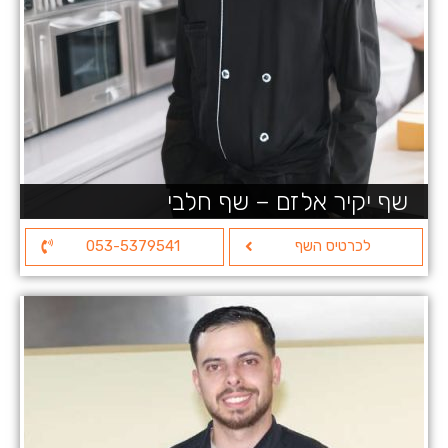
שף יקיר אלזם – שף חלבי
לכרטיס השף
053-5379541