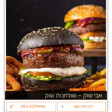
אבי שוק – שולחנות שוק
לכרטיס השף
053-5379496