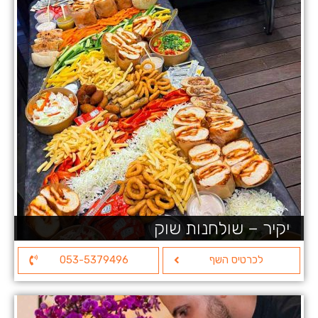
יקיר – שולחנות שוק
לכרטיס השף
053-5379496