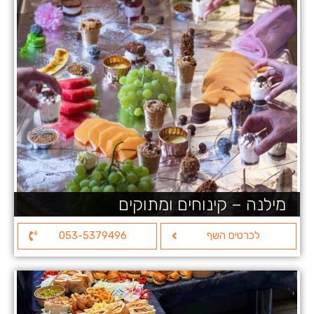
מילנה – קינוחים ומתוקים
לכרטיס השף
053-5379496