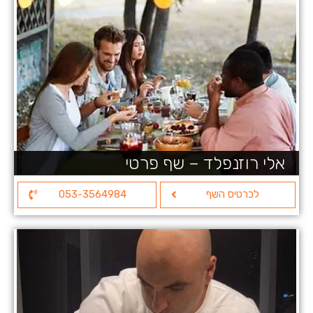
אלי רוזנפלד – שף פרטי
לכרטיס השף
053-3564984