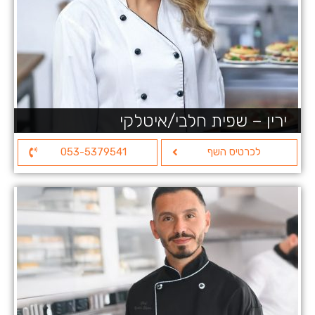
ירין – שפית חלבי/איטלקי
לכרטיס השף
053-5379541