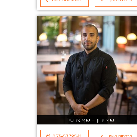
שף ירון – שף פרטי
לכרטיס השף
053-5379541