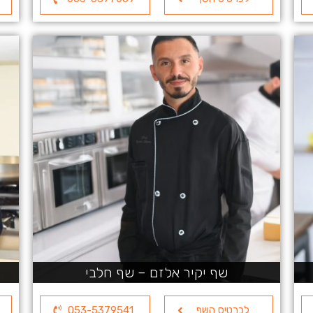
שף יקיר אלזם – שף חלבי
לכרטיס השף
053-5379541