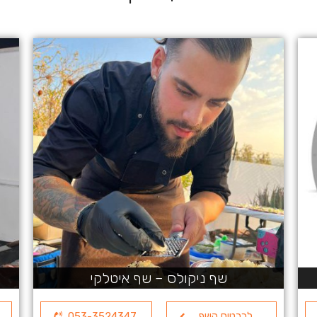
שף ניקולס – שף איטלקי
לכרטיס השף
053-3524347