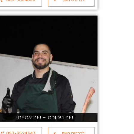
שף ניקולס – שף אסייתי
לכרטיס השף
053-3524347