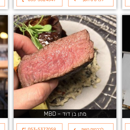
מתן בן דוד – MBD
לכרטיס השף
053-5377059