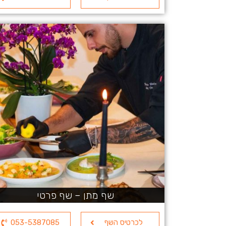
שף מתן – שף פרטי
לכרטיס השף
053-5387085