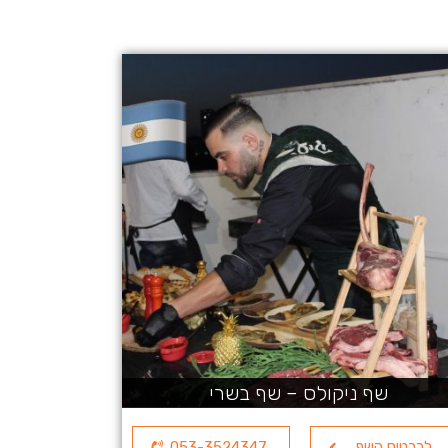
שף ניקולס – שף בשרי
לכרטיס השף
053-3524347