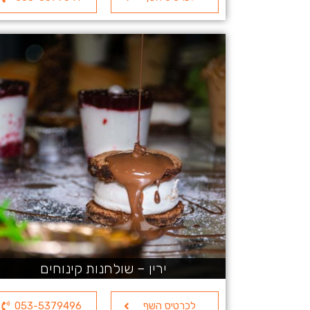
ירין – שולחנות קינוחים
לכרטיס השף
053-5379496