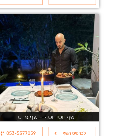
שף יוסי יוסף – שף פרטי
לכרטיס השף
053-5377059