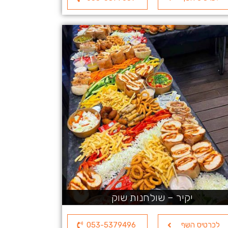
יקיר – שולחנות שוק
לכרטיס השף
053-5379496