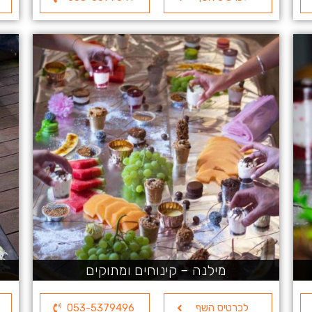
מילנה – קינוחים ומתוקים
לכרטיס השף
053-5379496