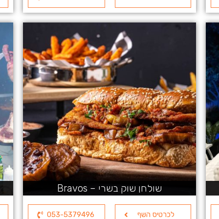
שולחן שוק בשרי – Bravos
לכרטיס השף
053-5379496