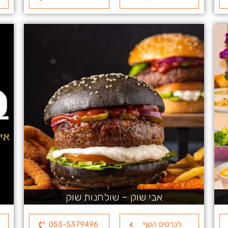
אבי שוק – שולחנות שוק
לכרטיס השף
053-5379496