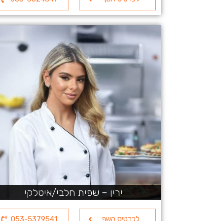
ירין – שפית חלבי/איטלקי
לכרטיס השף
053-5379541