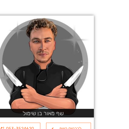
שף מאור בן שימול
לכרטיס השף
053-3524620