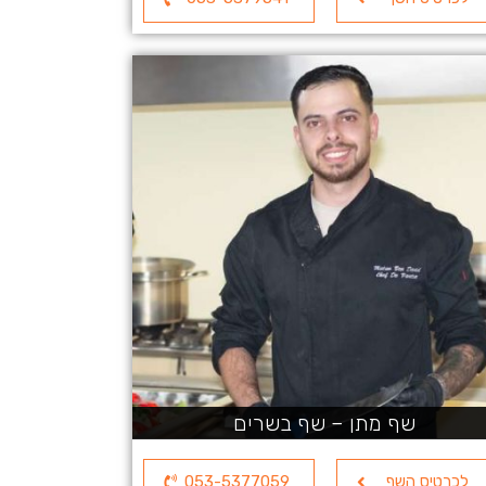
שף מתן – שף בשרים
לכרטיס השף
053-5377059