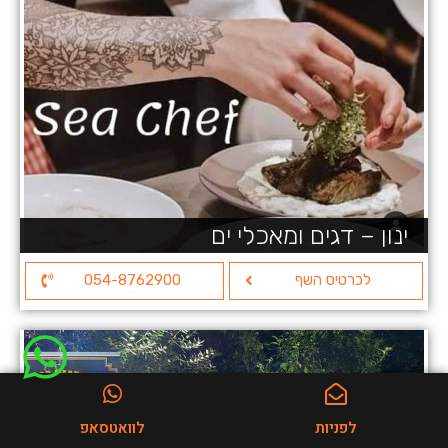
ינון – דגים ומאכלי ים
לכרטיס השף
054-8762900
לפניות
לוואטסאפ