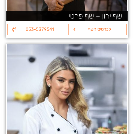
שף ירון – שף פרטי
לכרטיס השף
053-5379541