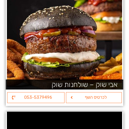
אבי שוק – שולחנות שוק
לכרטיס השף
053-5379496