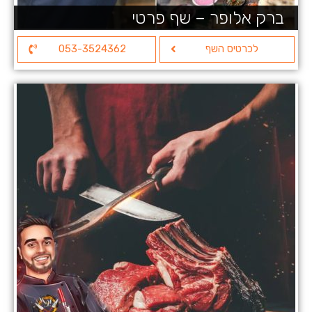
ברק אלופר – שף פרטי
לכרטיס השף
053-3524362