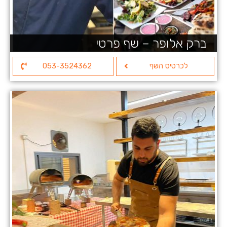
ברק אלופר – שף פרטי
לכרטיס השף
053-3524362