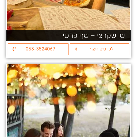
שי שקרצי – שף פרטי
לכרטיס השף
053-3524067