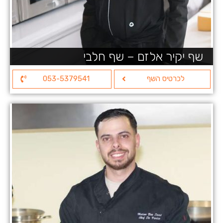
שף יקיר אלזם – שף חלבי
לכרטיס השף
053-5379541