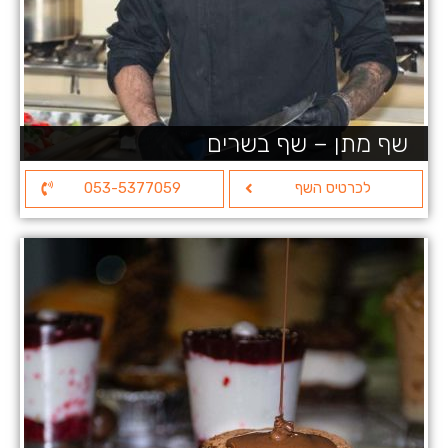
שף מתן – שף בשרים
לכרטיס השף
053-5377059