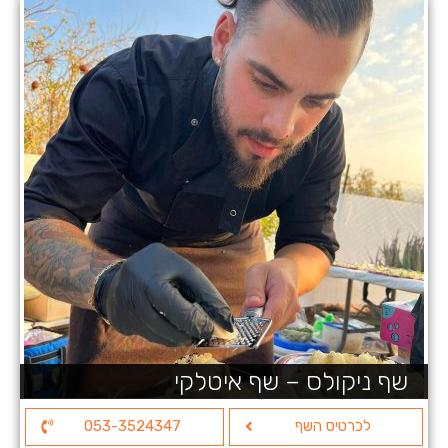
שף ניקולס – שף איטלקי
לכרטיס השף
053-3524347