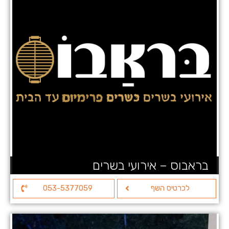
בראבוס – אירועי בשרים
לכרטיס השף
053-5377059