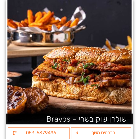
שולחן שוק בשרי – Bravos
לכרטיס השף
053-5379496