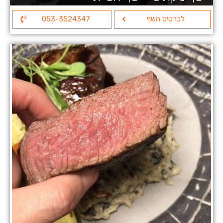
לכרטיס השף
053-3524347