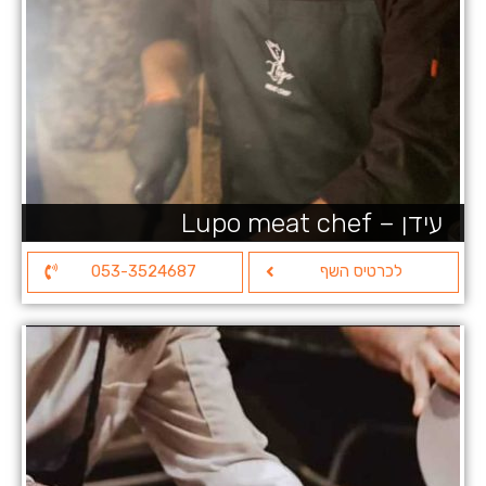
עידן – Lupo meat chef
לכרטיס השף
053-3524687