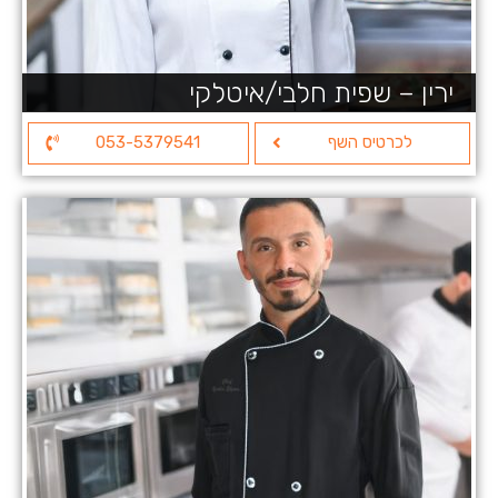
ירין – שפית חלבי/איטלקי
לכרטיס השף
053-5379541