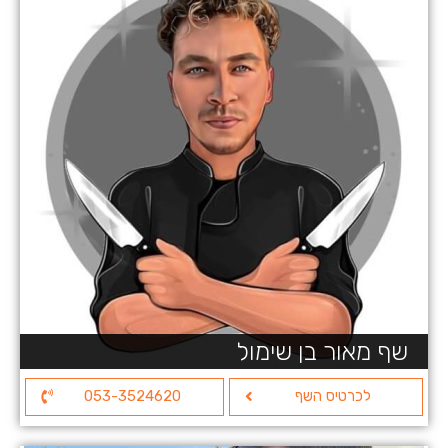
שף מאור בן שימול
לכרטיס השף
053-3524620