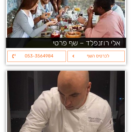
אלי רוזנפלד – שף פרטי
לכרטיס השף
053-3564984