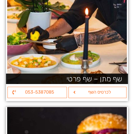
שף מתן – שף פרטי
לכרטיס השף
053-5387085