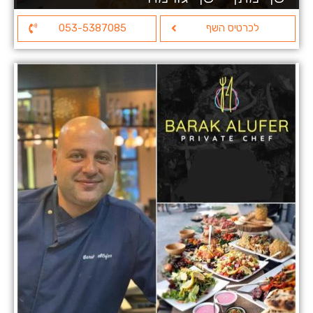
לכרטיס השף
053-5387085