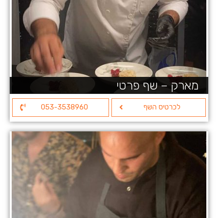
מארק – שף פרטי
לכרטיס השף
053-3538960