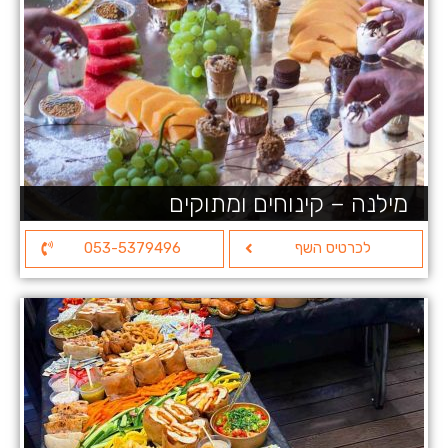
מילנה – קינוחים ומתוקים
לכרטיס השף
053-5379496