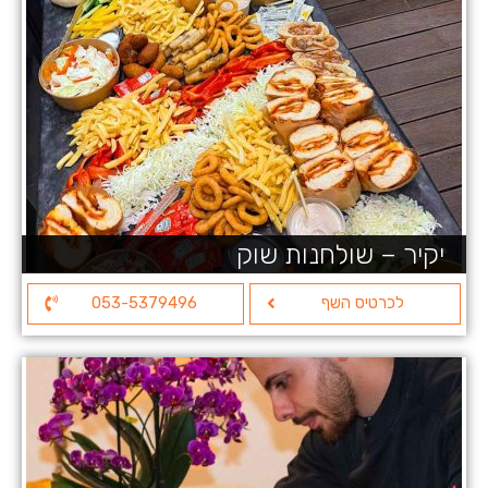
יקיר – שולחנות שוק
לכרטיס השף
053-5379496