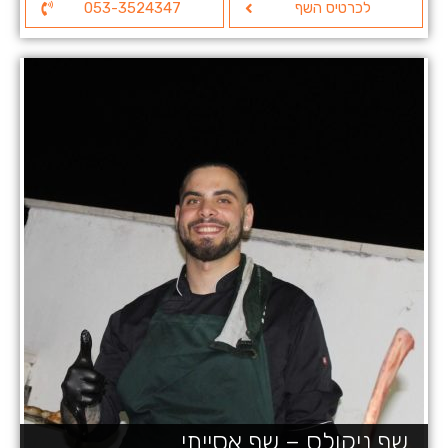
לכרטיס השף
053-3524347
שף ניקולס – שף אסייתי