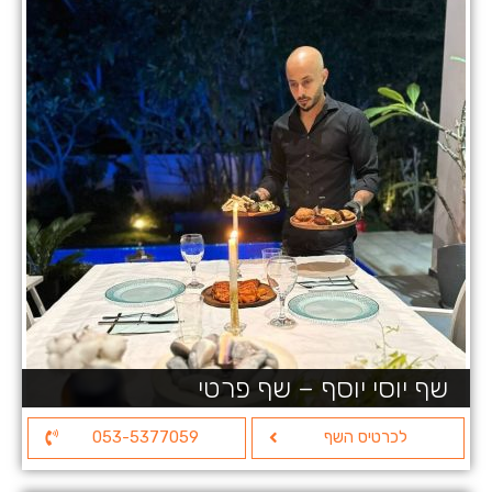
שף יוסי יוסף – שף פרטי
לכרטיס השף
053-5377059