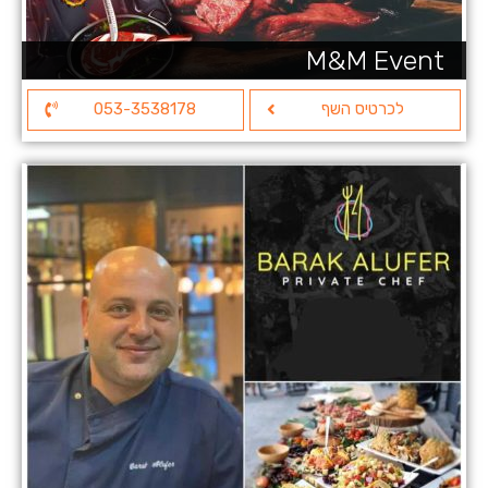
M&M Event
לכרטיס השף
053-3538178