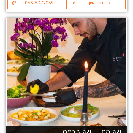
לכרטיס השף
053-5377059
שף מתן – שף גורמה