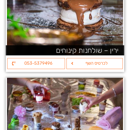
ירין – שולחנות קינוחים
לכרטיס השף
053-5379496