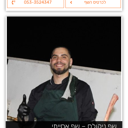
לכרטיס השף
053-3524347
שף ניקולס – שף אסייתי