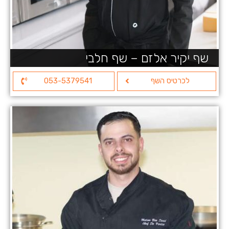
שף יקיר אלזם – שף חלבי
לכרטיס השף
053-5379541