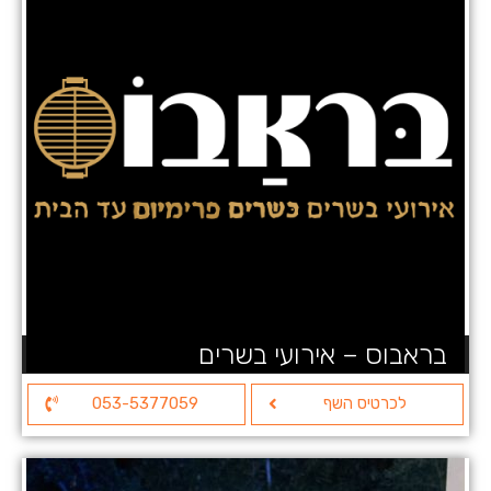
בראבוס – אירועי בשרים
לכרטיס השף
053-5377059