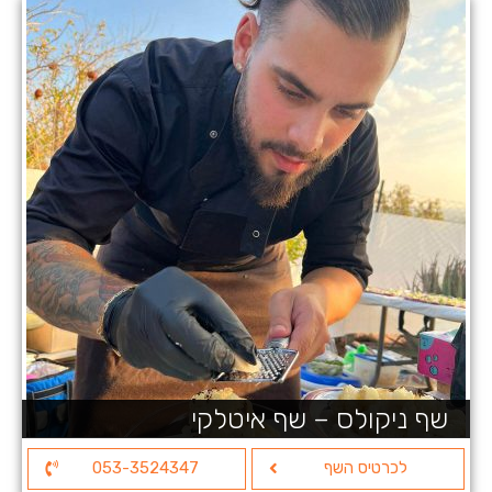
שף ניקולס – שף איטלקי
לכרטיס השף
053-3524347