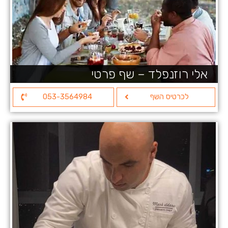
אלי רוזנפלד – שף פרטי
לכרטיס השף
053-3564984