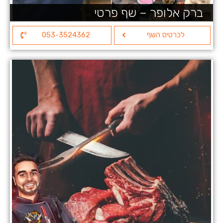
ברק אלופר – שף פרטי
לכרטיס השף
053-3524362