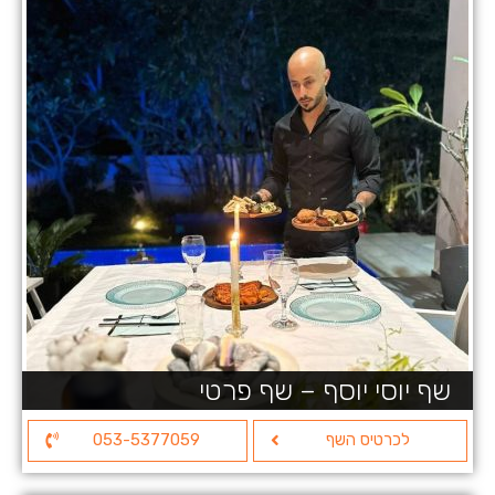
שף יוסי יוסף – שף פרטי
לכרטיס השף
053-5377059