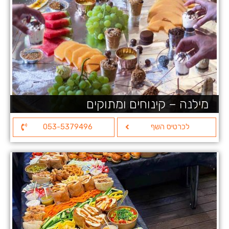
מילנה – קינוחים ומתוקים
לכרטיס השף
053-5379496