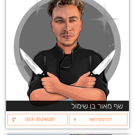
שף מאור בן שימול
לכרטיס השף
053-3524620