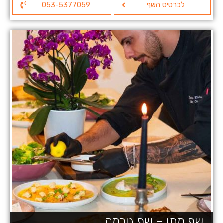
לכרטיס השף
053-5377059
שף מתן – שף גורמה