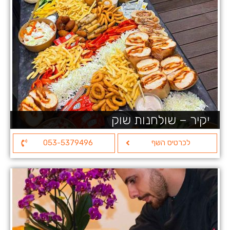
יקיר – שולחנות שוק
לכרטיס השף
053-5379496