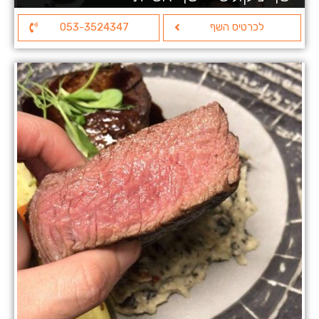
לכרטיס השף
053-3524347