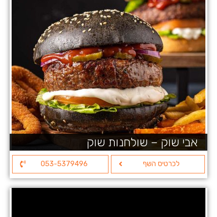
אבי שוק – שולחנות שוק
לכרטיס השף
053-5379496