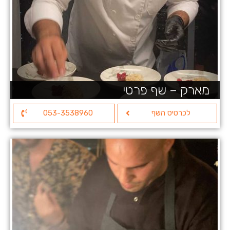
מארק – שף פרטי
לכרטיס השף
053-3538960