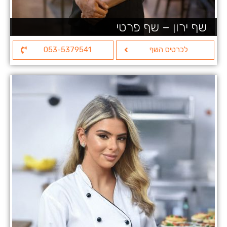
שף ירון – שף פרטי
לכרטיס השף
053-5379541