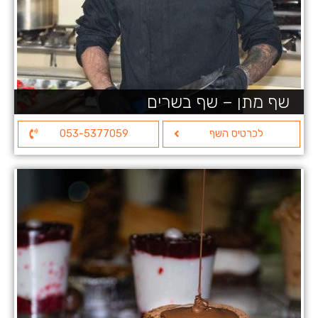
שף מתן – שף בשרים
לכרטיס השף
053-5377059