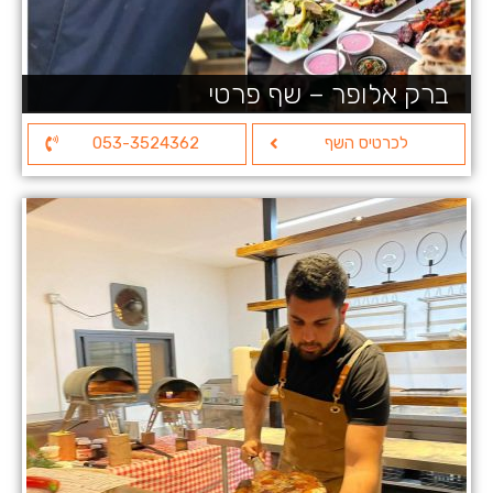
ברק אלופר – שף פרטי
לכרטיס השף
053-3524362