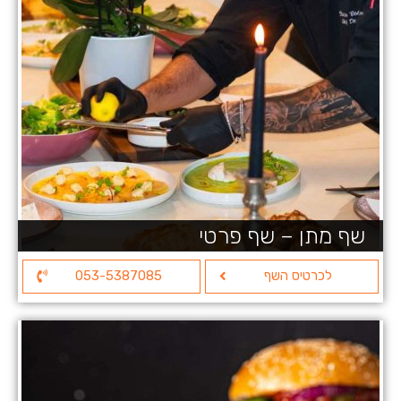
שף מתן – שף פרטי
לכרטיס השף
053-5387085