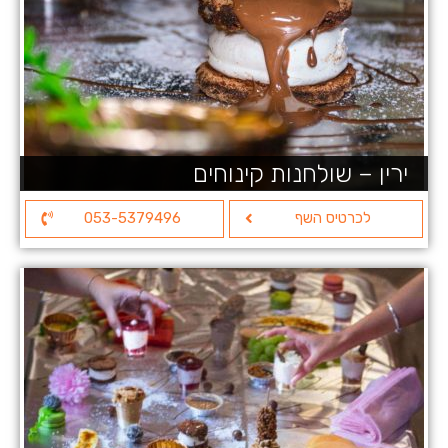
ירין – שולחנות קינוחים
לכרטיס השף
053-5379496