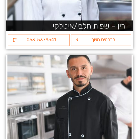
ירין – שפית חלבי/איטלקי
לכרטיס השף
053-5379541