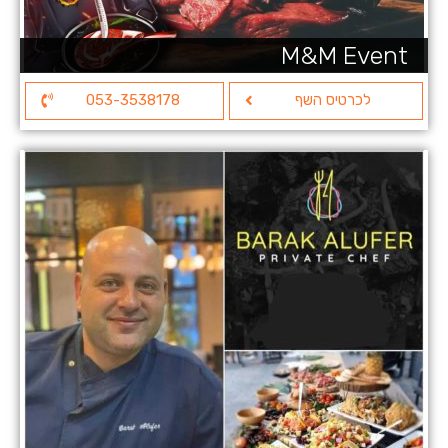
M&M Event
לכרטיס השף
053-3538178