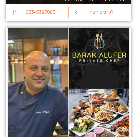
לכרטיס השף
053-5387085