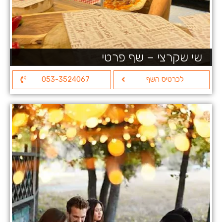
שי שקרצי – שף פרטי
לכרטיס השף
053-3524067