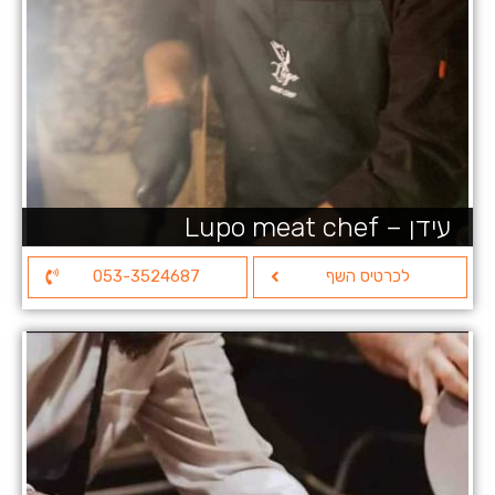
עידן – Lupo meat chef
לכרטיס השף
053-3524687