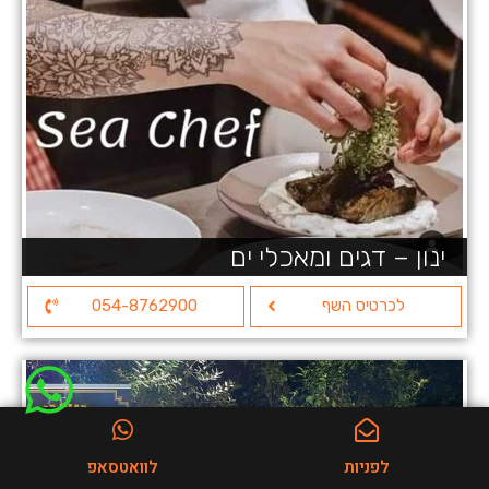
ינון – דגים ומאכלי ים
לכרטיס השף
054-8762900
לפניות
לוואטסאפ