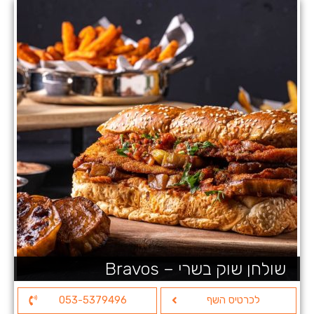
שולחן שוק בשרי – Bravos
לכרטיס השף
053-5379496