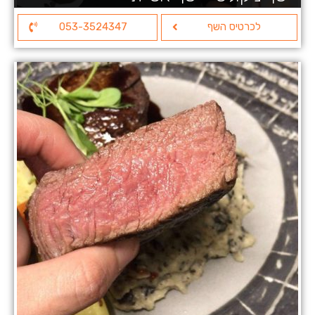
לכרטיס השף
053-3524347