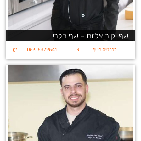
שף יקיר אלזם – שף חלבי
לכרטיס השף
053-5379541