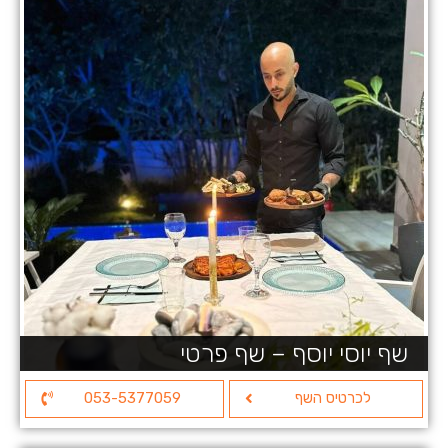
שף יוסי יוסף – שף פרטי
לכרטיס השף
053-5377059