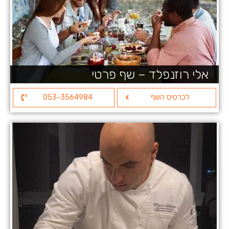
אלי רוזנפלד – שף פרטי
לכרטיס השף
053-3564984