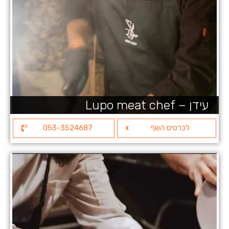
עידן – Lupo meat chef
לכרטיס השף
053-3524687