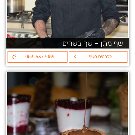
שף מתן – שף בשרים
לכרטיס השף
053-5377059