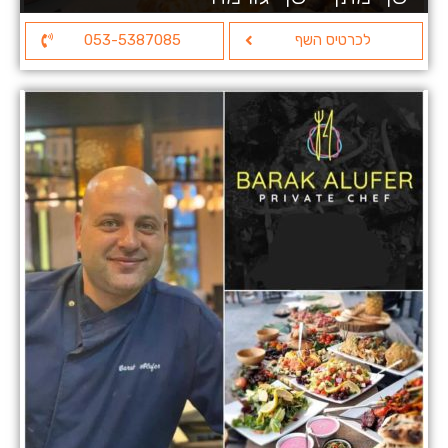
לכרטיס השף
053-5387085