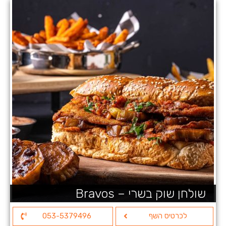
שולחן שוק בשרי – Bravos
לכרטיס השף
053-5379496