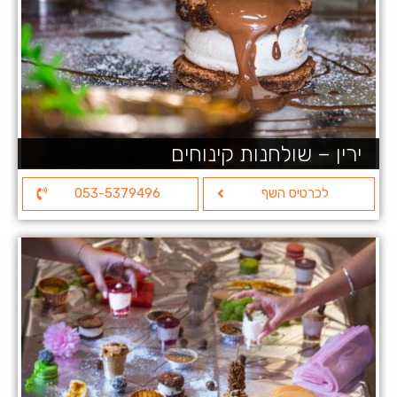
ירין – שולחנות קינוחים
לכרטיס השף
053-5379496