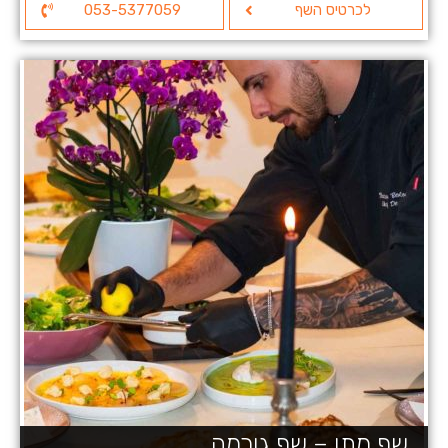
לכרטיס השף
053-5377059
שף מתן – שף גורמה