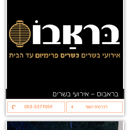
בראבוס – אירועי בשרים
לכרטיס השף
053-5377059