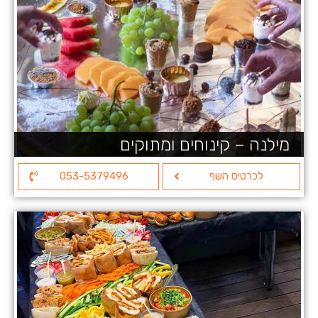
מילנה – קינוחים ומתוקים
לכרטיס השף
053-5379496