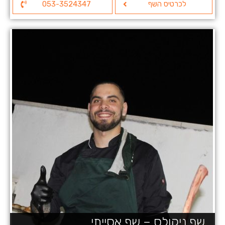
לכרטיס השף
053-3524347
שף ניקולס – שף אסייתי