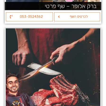
ברק אלופר – שף פרטי
לכרטיס השף
053-3524362