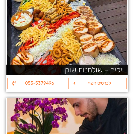
יקיר – שולחנות שוק
לכרטיס השף
053-5379496