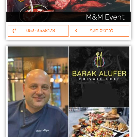
M&M Event
לכרטיס השף
053-3538178