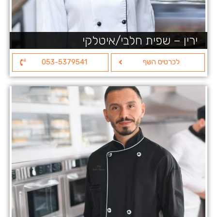
ירין – שפית חלבי/איטלקי
לכרטיס השף
053-5379541