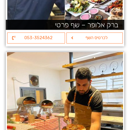
ברק אלופר – שף פרטי
לכרטיס השף
053-3524362