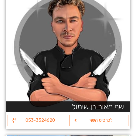
שף מאור בן שימול
לכרטיס השף
053-3524620