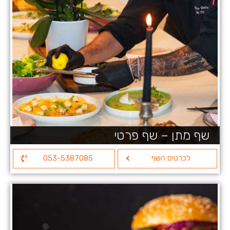
שף מתן – שף פרטי
לכרטיס השף
053-5387085