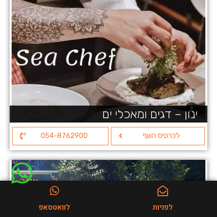
ינון – דגים ומאכלי ים
לכרטיס השף
054-8762900
לפניות
לוואטסאפ