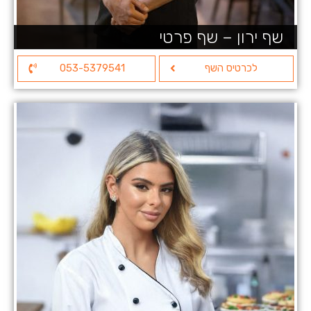
שף ירון – שף פרטי
לכרטיס השף
053-5379541