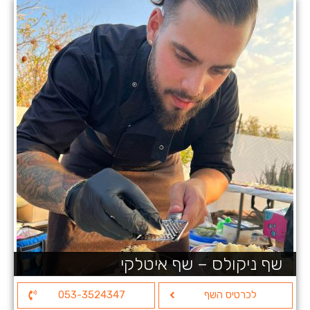
שף ניקולס – שף איטלקי
לכרטיס השף
053-3524347