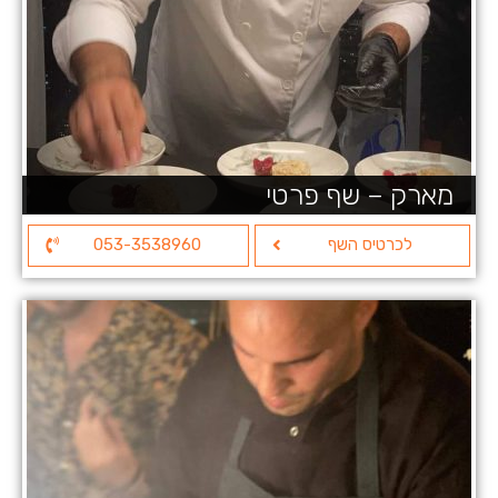
מארק – שף פרטי
לכרטיס השף
053-3538960