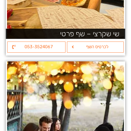
שי שקרצי – שף פרטי
לכרטיס השף
053-3524067