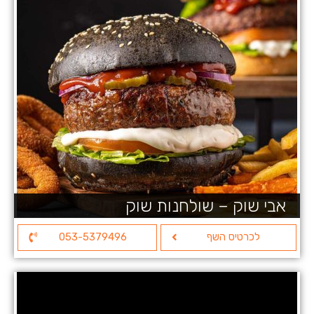
אבי שוק – שולחנות שוק
לכרטיס השף
053-5379496