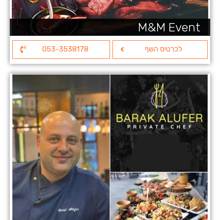
M&M Event
לכרטיס השף
053-3538178