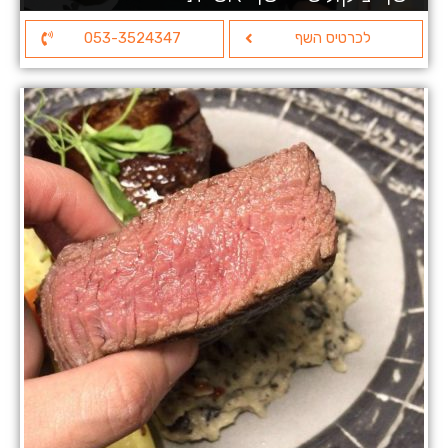
לכרטיס השף
053-3524347