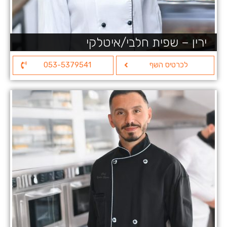
ירין – שפית חלבי/איטלקי
לכרטיס השף
053-5379541