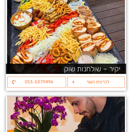
יקיר – שולחנות שוק
לכרטיס השף
053-5379496