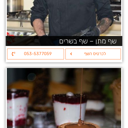
שף מתן – שף בשרים
לכרטיס השף
053-5377059