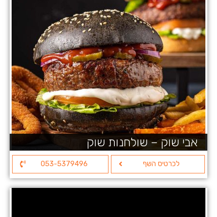
אבי שוק – שולחנות שוק
לכרטיס השף
053-5379496