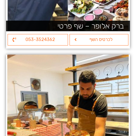
ברק אלופר – שף פרטי
לכרטיס השף
053-3524362