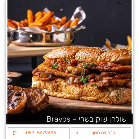
שולחן שוק בשרי – Bravos
לכרטיס השף
053-5379496