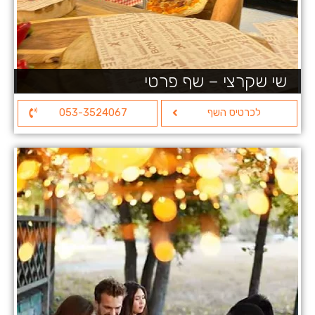
שי שקרצי – שף פרטי
לכרטיס השף
053-3524067