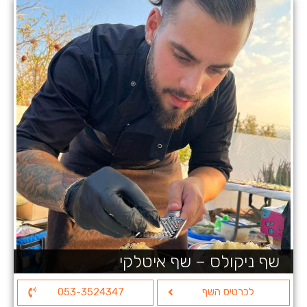
שף ניקולס – שף איטלקי
לכרטיס השף
053-3524347