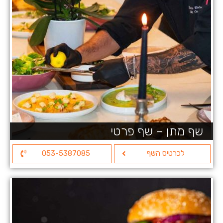
שף מתן – שף פרטי
לכרטיס השף
053-5387085