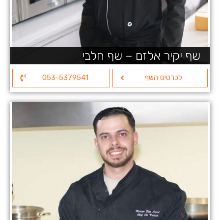
שף יקיר אלזם – שף חלבי
לכרטיס השף
053-5379541