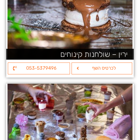
ירין – שולחנות קינוחים
לכרטיס השף
053-5379496