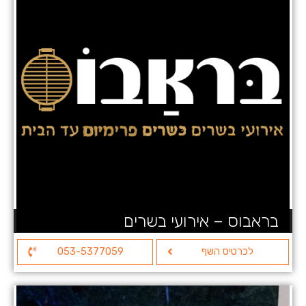
בראבוס – אירועי בשרים
לכרטיס השף
053-5377059