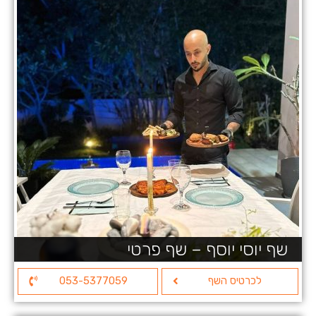
שף יוסי יוסף – שף פרטי
לכרטיס השף
053-5377059