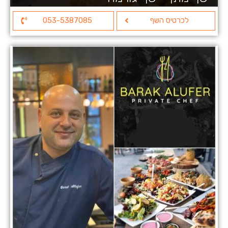
לכרטיס השף
053-5387085