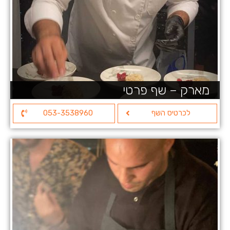
מארק – שף פרטי
לכרטיס השף
053-3538960