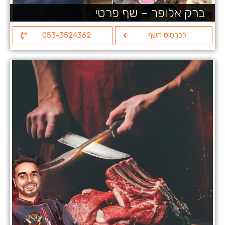
ברק אלופר – שף פרטי
לכרטיס השף
053-3524362