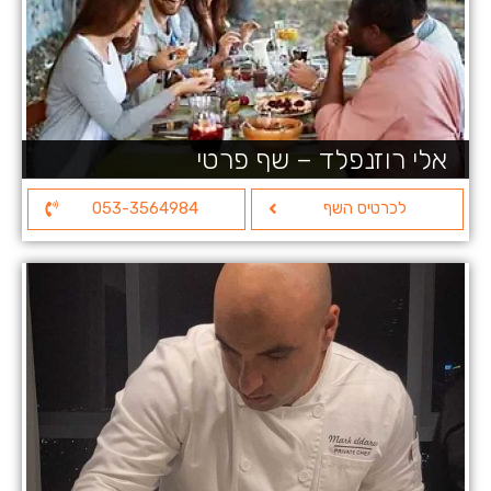
אלי רוזנפלד – שף פרטי
לכרטיס השף
053-3564984