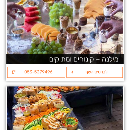
מילנה – קינוחים ומתוקים
לכרטיס השף
053-5379496