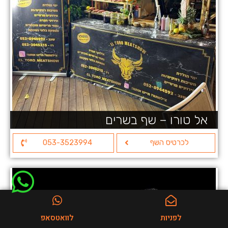
אל טורו – שף בשרים
לכרטיס השף
053-3523994
לפניות
לוואטסאפ