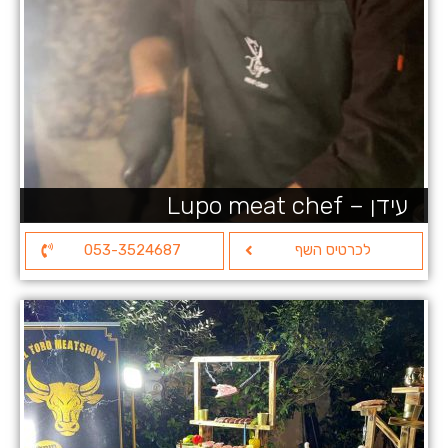
עידן – Lupo meat chef
לכרטיס השף
053-3524687