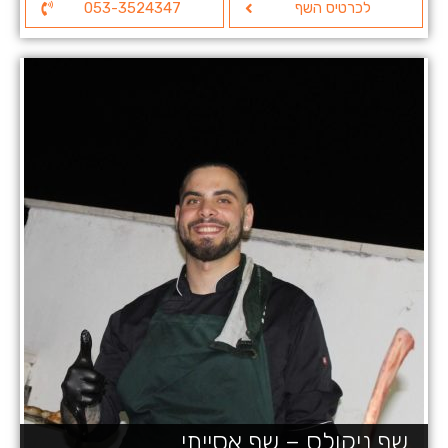
לכרטיס השף
053-3524347
שף ניקולס – שף אסייתי