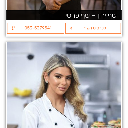
שף ירון – שף פרטי
לכרטיס השף
053-5379541