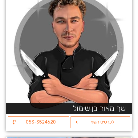
שף מאור בן שימול
לכרטיס השף
053-3524620