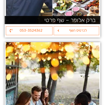
ברק אלופר – שף פרטי
לכרטיס השף
053-3524362