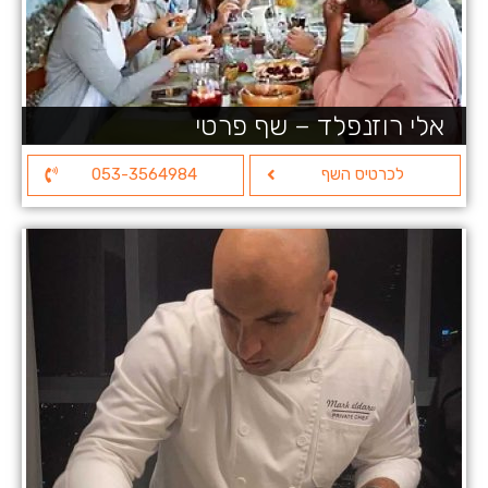
אלי רוזנפלד – שף פרטי
לכרטיס השף
053-3564984