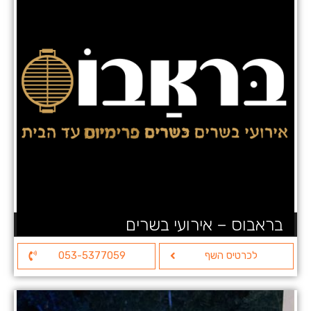
בראבוס – אירועי בשרים
לכרטיס השף
053-5377059