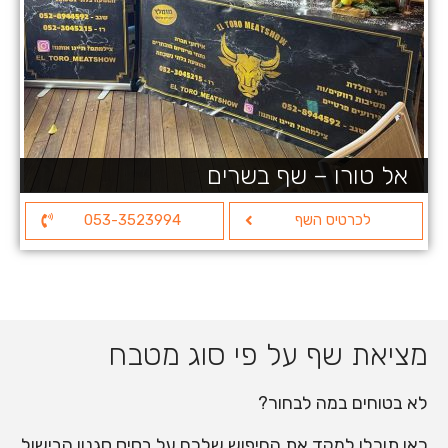
אל טורו – שף בשרים
לכרטיס השף
053-3523994
מציאת שף על פי סוג מטבח
לא בטוחים במה לבחור?
כאן תוכלו למקד את החיפוש שלכם על בסיס סגנון הבישול