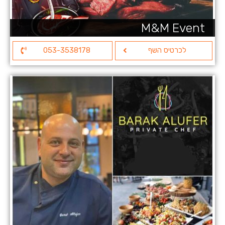
M&M Event
לכרטיס השף
053-3538178