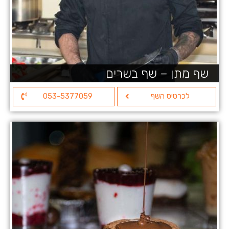
שף מתן – שף בשרים
לכרטיס השף
053-5377059