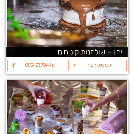
ירין – שולחנות קינוחים
לכרטיס השף
053-5379496