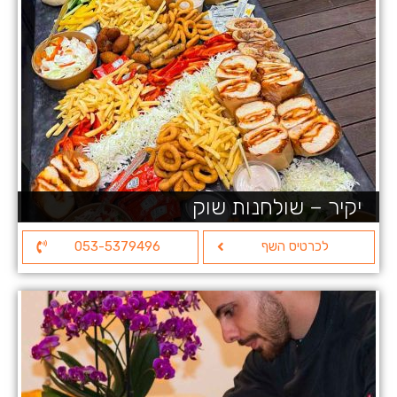
יקיר – שולחנות שוק
לכרטיס השף
053-5379496