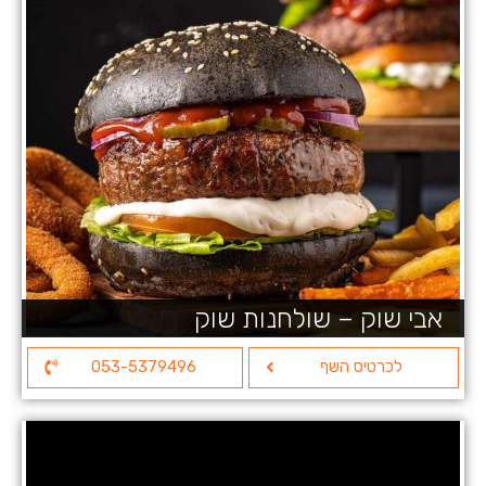
אבי שוק – שולחנות שוק
לכרטיס השף
053-5379496