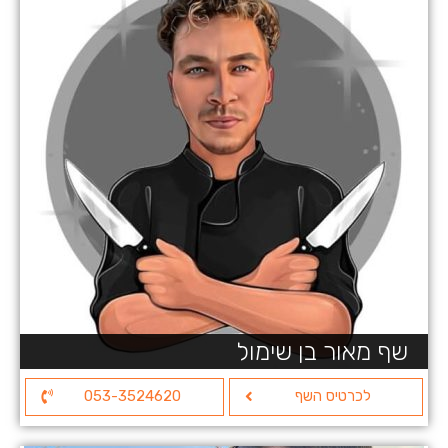
שף מאור בן שימול
לכרטיס השף
053-3524620