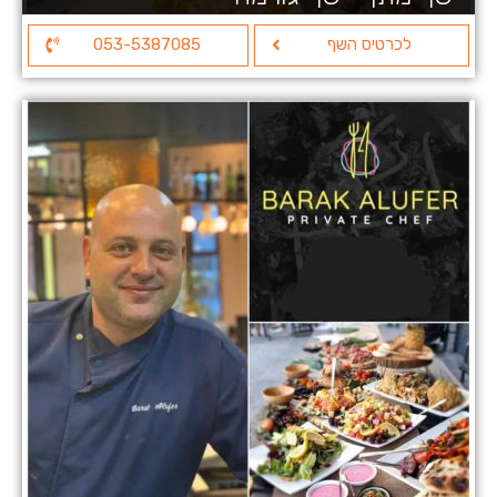
לכרטיס השף
053-5387085