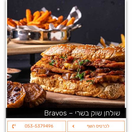
שולחן שוק בשרי – Bravos
לכרטיס השף
053-5379496