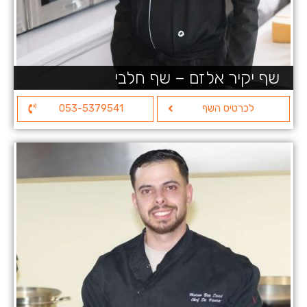
שף יקיר אלזם – שף חלבי
לכרטיס השף
053-5379541