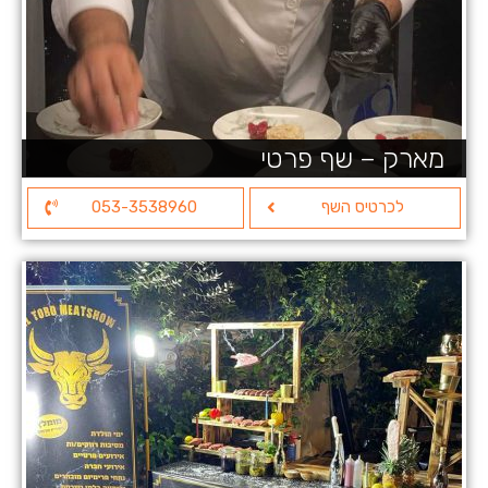
מארק – שף פרטי
לכרטיס השף
053-3538960