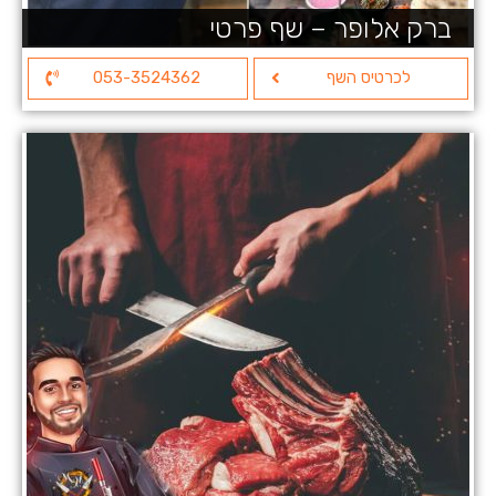
ברק אלופר – שף פרטי
לכרטיס השף
053-3524362