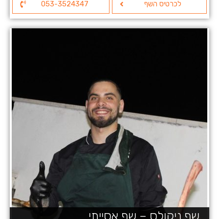
לכרטיס השף
053-3524347
שף ניקולס – שף אסייתי