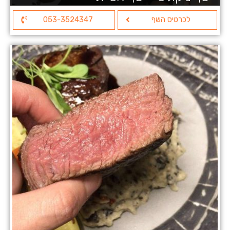
לכרטיס השף
053-3524347