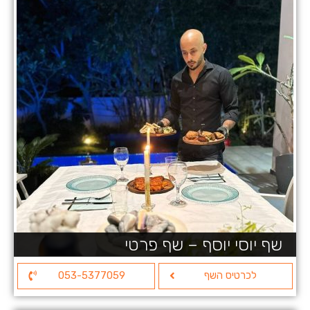
שף יוסי יוסף – שף פרטי
לכרטיס השף
053-5377059