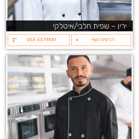
ירין – שפית חלבי/איטלקי
לכרטיס השף
053-5379541