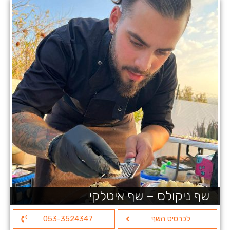
שף ניקולס – שף איטלקי
לכרטיס השף
053-3524347