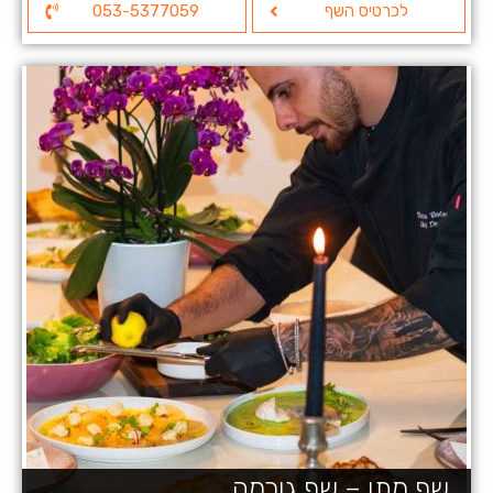
לכרטיס השף
053-5377059
שף מתן – שף גורמה