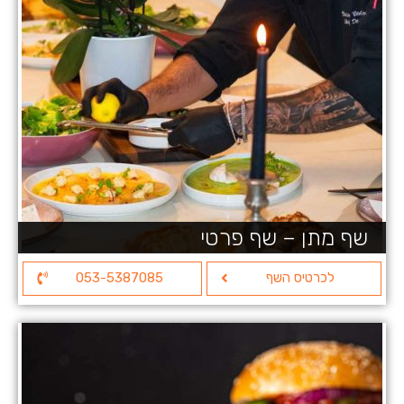
שף מתן – שף פרטי
לכרטיס השף
053-5387085