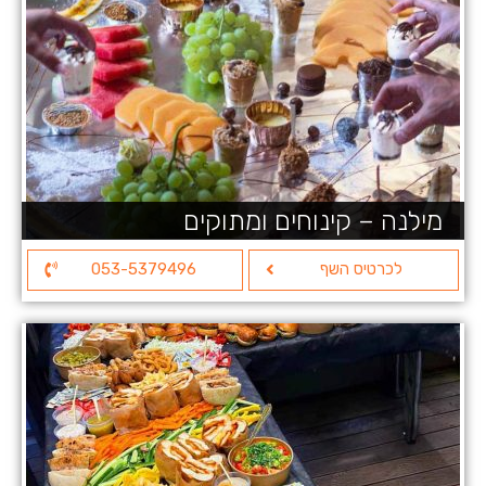
מילנה – קינוחים ומתוקים
לכרטיס השף
053-5379496