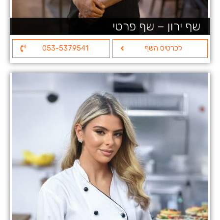
שף ירון – שף פרטי
לכרטיס השף
053-5379541