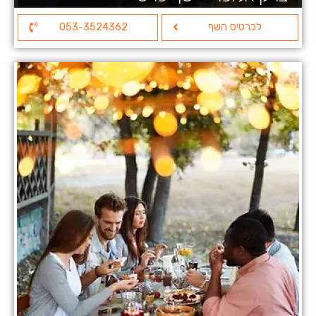
לכרטיס השף
053-3524362