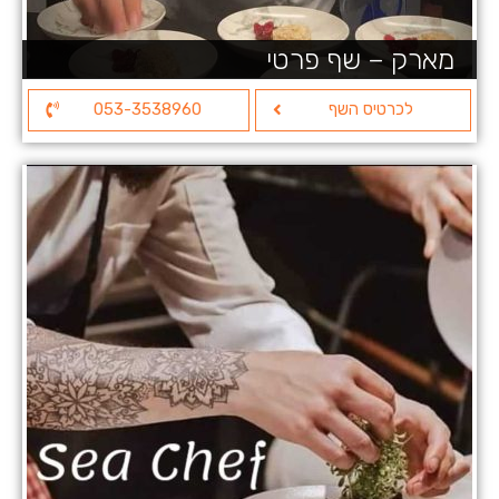
מארק – שף פרטי
לכרטיס השף
053-3538960