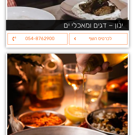
ינון – דגים ומאכלי ים
לכרטיס השף
054-8762900