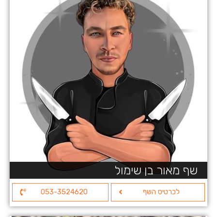
שף מאור בן שימול
לכרטיס השף
053-3524620