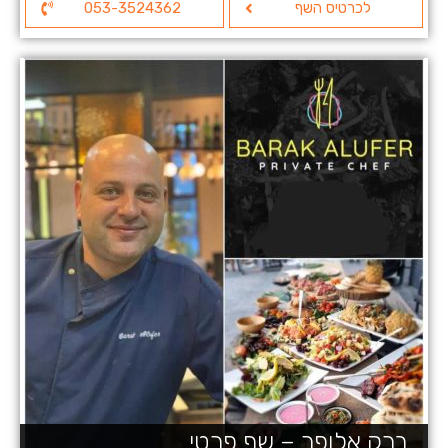
לכרטיס השף
053-3524362
ברק אלופר – שף פרטי