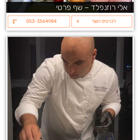
אלי רוזנפלד – שף פרטי
לכרטיס השף
053-3564984