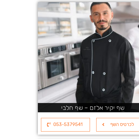
שף יקיר אלזם – שף חלבי
לכרטיס השף
053-5379541