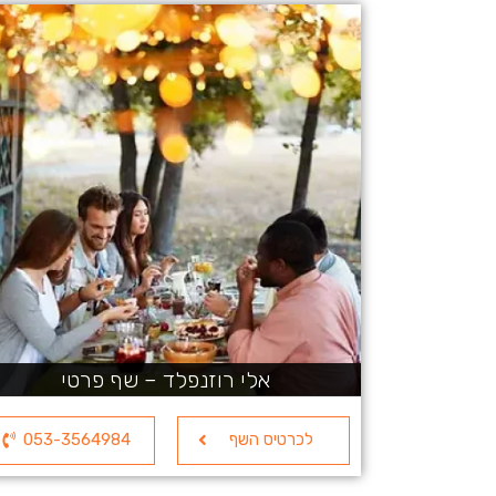
אלי רוזנפלד – שף פרטי
לכרטיס השף
053-3564984