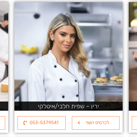
ירין – שפית חלבי/איטלקי
לכרטיס השף
053-5379541