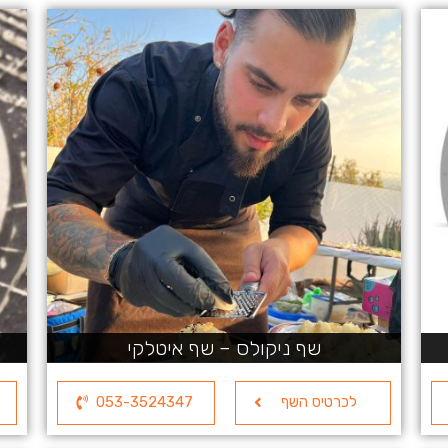
שף ניקולס – שף איטלקי
לכרטיס השף
053-3524347