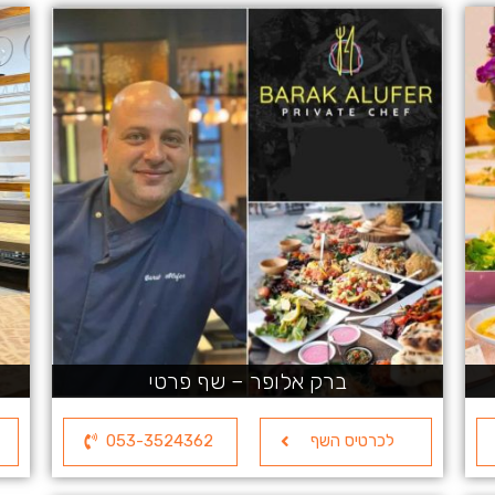
ברק אלופר – שף פרטי
לכרטיס השף
053-3524362