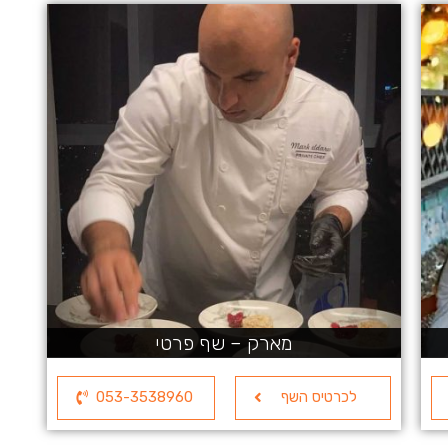
מארק – שף פרטי
לכרטיס השף
053-3538960