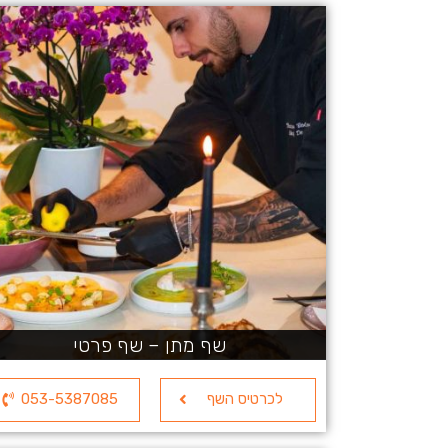
שף מתן – שף פרטי
לכרטיס השף
053-5387085