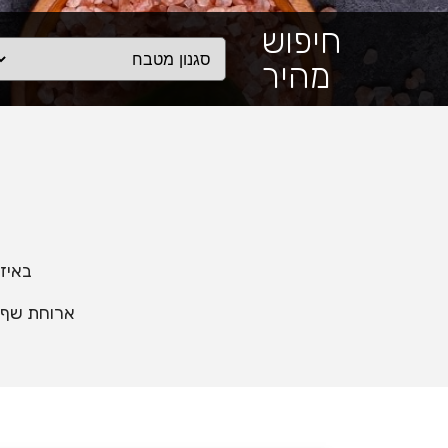
חיפוש
מהיר
באיז
ארוחת שף א