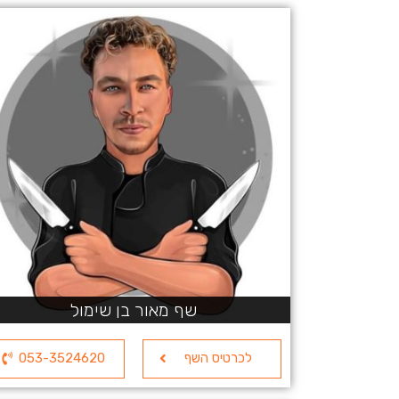
שף מאור בן שימול
לכרטיס השף
053-3524620