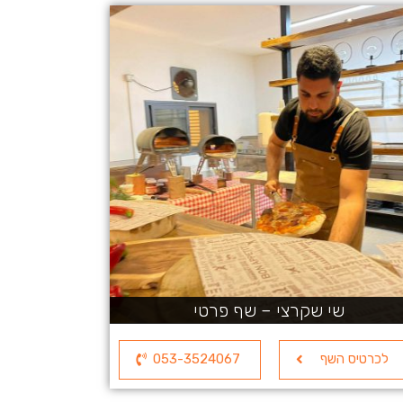
שי שקרצי – שף פרטי
לכרטיס השף
053-3524067