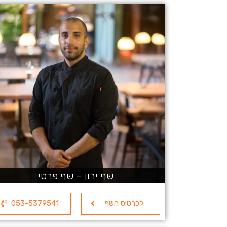
שף ירון – שף פרטי
לכרטיס השף
053-5379541