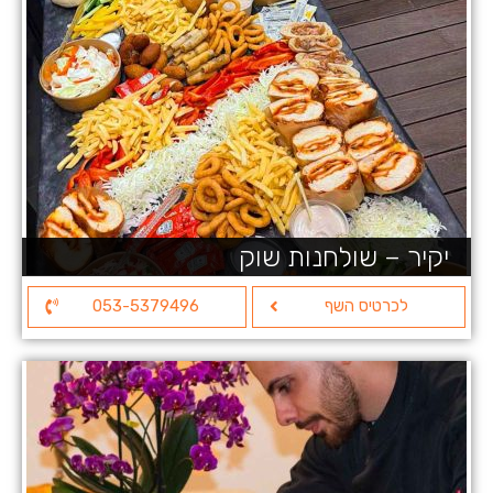
יקיר – שולחנות שוק
לכרטיס השף
053-5379496