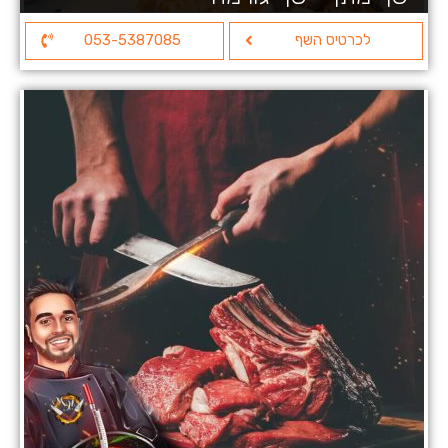
לכרטיס השף
053-5387085