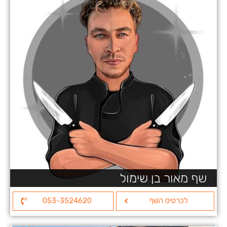
שף מאור בן שימול
לכרטיס השף
053-3524620