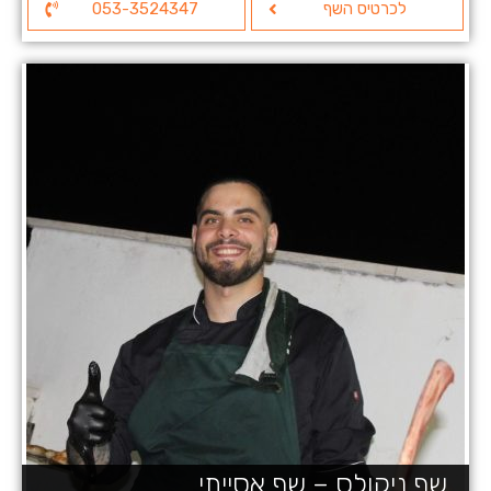
לכרטיס השף
053-3524347
שף ניקולס – שף אסייתי