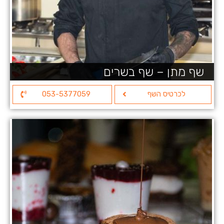
שף מתן – שף בשרים
לכרטיס השף
053-5377059