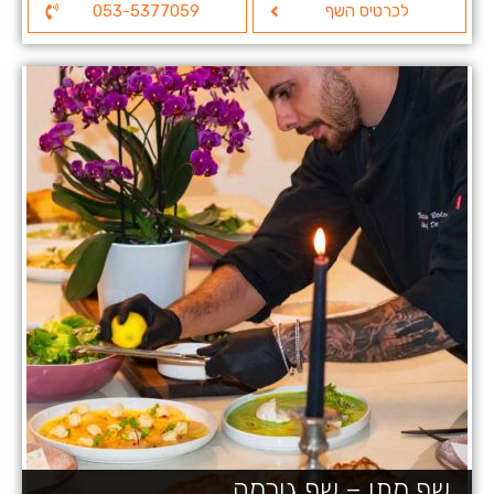
לכרטיס השף
053-5377059
שף מתן – שף גורמה