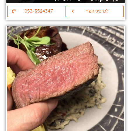
לכרטיס השף
053-3524347