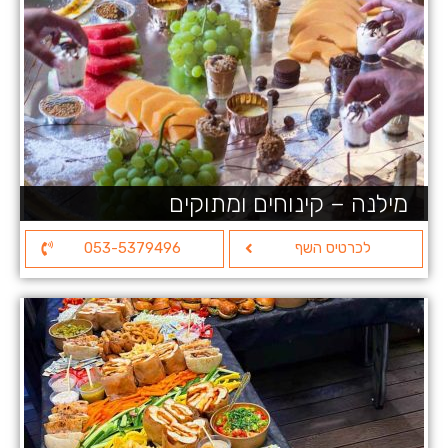
מילנה – קינוחים ומתוקים
לכרטיס השף
053-5379496