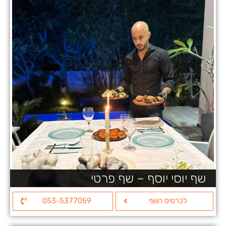
שף יוסי יוסף – שף פרטי
לכרטיס השף
053-5377059