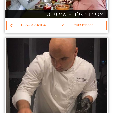
אלי רוזנפלד – שף פרטי
לכרטיס השף
053-3564984