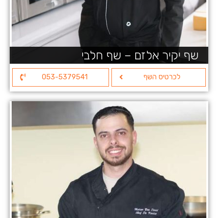
שף יקיר אלזם – שף חלבי
לכרטיס השף
053-5379541