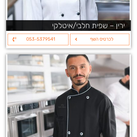
ירין – שפית חלבי/איטלקי
לכרטיס השף
053-5379541