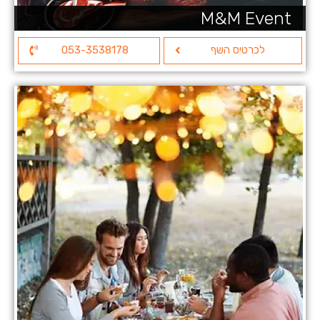
M&M Event
לכרטיס השף
053-3538178