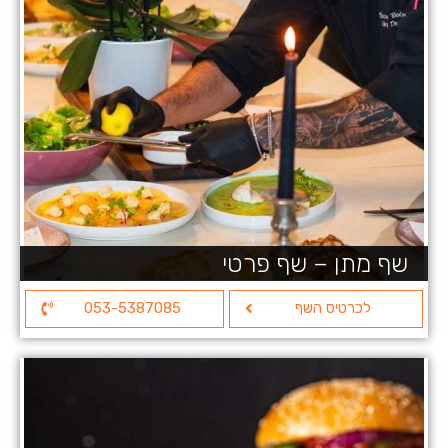
שף מתן – שף פרטי
לכרטיס השף
053-5387085