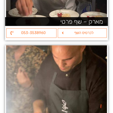
מארק – שף פרטי
לכרטיס השף
053-3538960