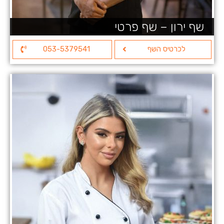
שף ירון – שף פרטי
לכרטיס השף
053-5379541