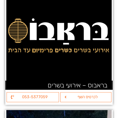
בראבוס – אירועי בשרים
לכרטיס השף
053-5377059