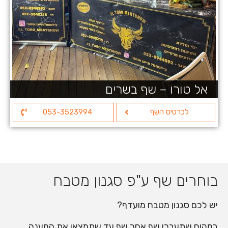
אל טורו – שף בשרים
לכרטיס השף
053-3523994
בוחרים שף ע"פ סגנון מטבח
יש לכם סגנון מטבח מועדף?
במקום שתעברו שף אחר שף עד שתמצאו את המענה