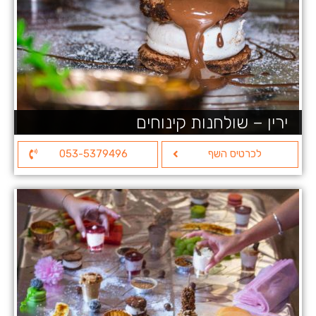
ירין – שולחנות קינוחים
לכרטיס השף
053-5379496