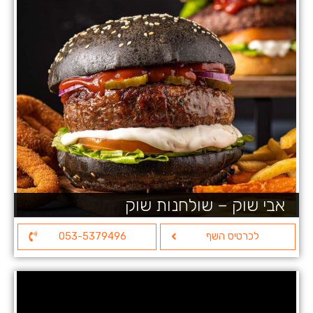
אבי שוק – שולחנות שוק
לכרטיס השף
053-5379496