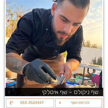
שף ניקולס – שף איטלקי
לכרטיס השף
053-3524347