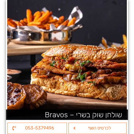
שולחן שוק בשרי – Bravos
לכרטיס השף
053-5379496