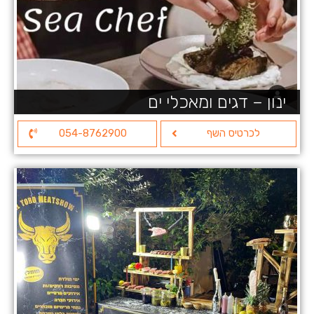
ינון – דגים ומאכלי ים
לכרטיס השף
054-8762900