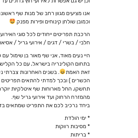
וכן יש גם אפשרות לאירועי חוץ גדולים עד 350 איש!
אנו מציעים מגוון רחב של מנות שף ראשונות
וכמובן שולחן קינוחים ופירות מפנק
הרכבת תפריטים ייחודים לכל סוגי האירועי
חלבי / בשרי / דגים / אירועי גריל / אסיאתי
בתחום הקולינריה בישראל, עם כל הקלישא
זאת האמת
. בשנים האחרונות צברתי ניס
הכשרים ) ובכך למדתי להתאים תפריטים ייח
תחשקו, החל מארוחות שף איטלקיות יוקרת
מהמזרח הרחוק ועד אירועי גריל שף.
ביחד נרכיב לכם את התפריט שמתאים בדי
* ימי הולדת
* מסיבות רווקות
* בריתות