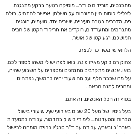
מתכנסים, מורידים סוודר… מוסיקה רגועה ברקע מתנגנת
לצלילי כוסות היין המונחות על השלחן: אפשר להתחיל, כולם
פה, מדברים בגובה העיניים, יושבים יחד, טועמים, חוגגים
מתנחמים ומתעודדים, רוקדים את הריקוד הקטן של הביס
המושלם. רגע קטן של אושר.
הלוואי שיימשך כך לנצח.
צחוק רם בוקע מאיזו פינה. בואו לפה יש לי משהו לספר לכם.
בואו. אנשים מתקרבים מתמזגים ומספרים על השבוע שהיה,
על מה שכבר חלף ועל מה שעוד יהיה בהמשך, נפתחים
ומחכים למנה הבאה…
בסוף זה הכל האנשים. זה אתם.
בעל ניסיון של מעל 20 שנים באירועי שף, שיעורי בישול
טבחות ומסעדנות… לימודי בישול בתדמור, עבודה במסעדות
בארה"ב ובארץ, עבודה עם ד"ר סרג'יו ברוידו מומחה לבישול