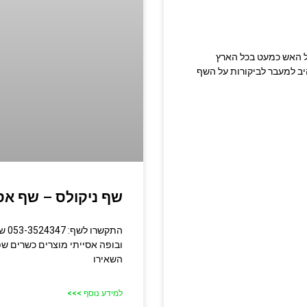
מטבח בשרי על האש כמעט בכל הארץ
יב למעבר לביקורות על השף
שף ניקולס – שף אסי
התק
ובופה אסייתי מוצרים כשרים ש
השאירו
למידע נוסף >>>