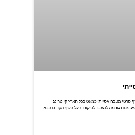
יתי
שרו לשף: 053-3524347 שף פרטי מטבח אסייתי כמעט בכל הארץ קייטרינג
פע מנות גורמה למעבר לביקורות על השף הקודם הבא