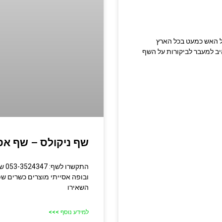
מטבח בשרי על האש כמעט בכל הארץ
יב למעבר לביקורות על השף
שף ניקולס – שף אסי
התק
ובופה אסייתי מוצרים כשרים ש
השאירו
למידע נוסף >>>