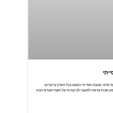
יתי
שרו לשף: 053-3524347 שף פרטי מטבח אסייתי כמעט בכל הארץ קייטרינג
פע מנות גורמה למעבר לביקורות על השף הקודם הבא