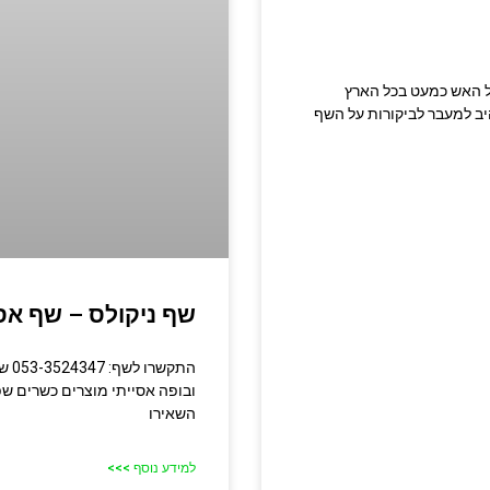
מטבח בשרי על האש כמעט בכל הארץ
יב למעבר לביקורות על השף
שף ניקולס – שף אסי
התק
ובופה אסייתי מוצרים כשרים ש
השאירו
למידע נוסף >>>