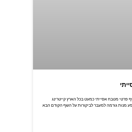
יתי
שרו לשף: 053-3524347 שף פרטי מטבח אסייתי כמעט בכל הארץ קייטרינג
פע מנות גורמה למעבר לביקורות על השף הקודם הבא