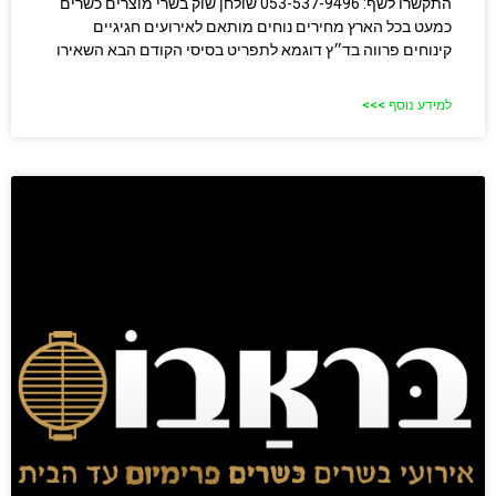
התקשרו לשף: 053-537-9496 שולחן שוק בשרי מוצרים כשרים
כמעט בכל הארץ מחירים נוחים מותאם לאירועים חגיגיים
קינוחים פרווה בד״ץ דוגמא לתפריט בסיסי הקודם הבא השאירו
למידע נוסף >>>