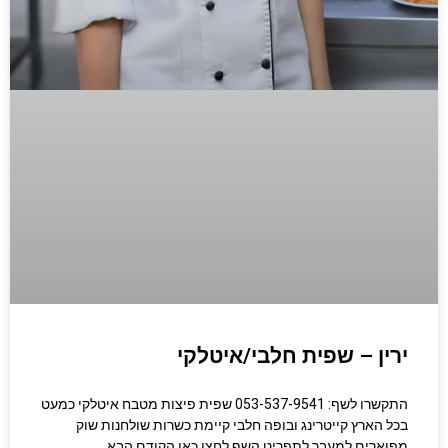
ירין – שפית חלבי/איטלקי
התקשרו לשף: 053-537-9541 שפית פיצות מטבח איטלקי כמעט
בכל הארץ קייטרינג ובופה חלבי קיימת כשרות שולחנות שוק
מפוארים למעבר לתפריט השף לחצו כאן הקודם הבא