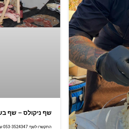
שף ניקולס – שף בש
התק