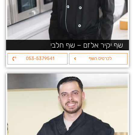
שף יקיר אלזם – שף חלבי
לכרטיס השף
053-5379541