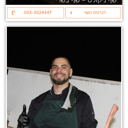
לכרטיס השף
053-3524347