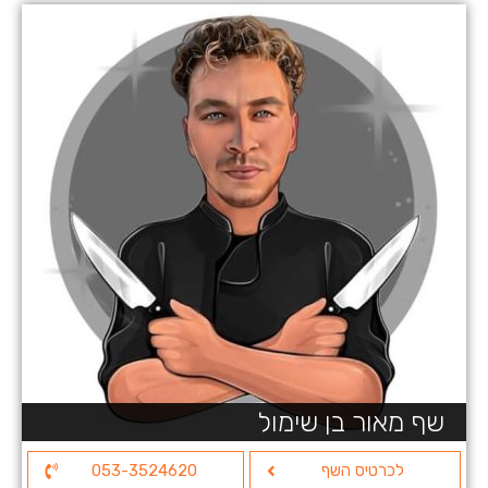
שף מאור בן שימול
לכרטיס השף
053-3524620