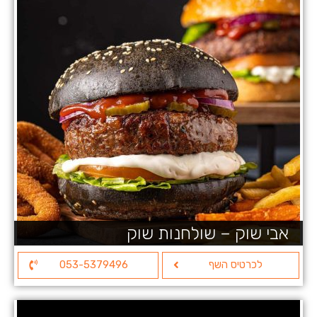
אבי שוק – שולחנות שוק
לכרטיס השף
053-5379496