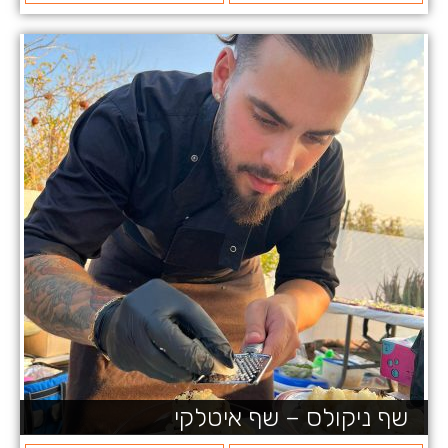
שף ניקולס – שף איטלקי