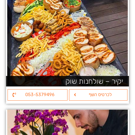
יקיר – שולחנות שוק
לכרטיס השף
053-5379496