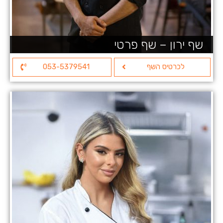
שף ירון – שף פרטי
לכרטיס השף
053-5379541