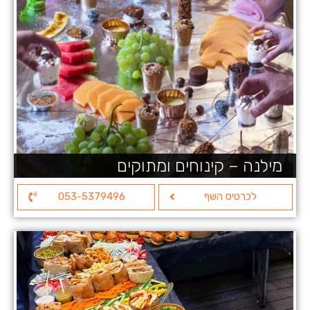
מילנה – קינוחים ומתוקים
לכרטיס השף
053-5379496