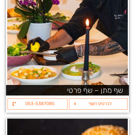
שף מתן – שף פרטי
לכרטיס השף
053-5387085