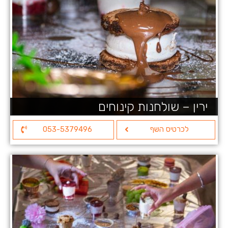
ירין – שולחנות קינוחים
לכרטיס השף
053-5379496