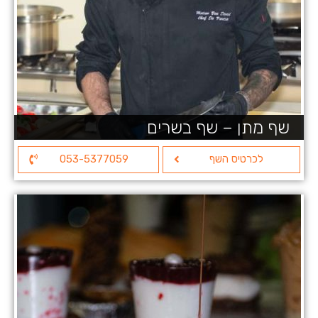
שף מתן – שף בשרים
לכרטיס השף
053-5377059