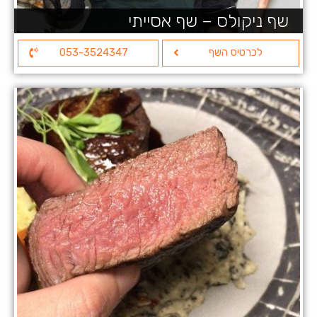
שף ניקולס – שף אסייתי
לכרטיס השף
053-3524347