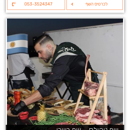
לכרטיס השף
053-3524347
שף ניקולס – שף בשרי