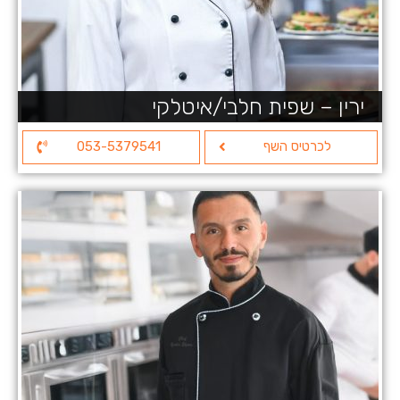
ירין – שפית חלבי/איטלקי
לכרטיס השף
053-5379541