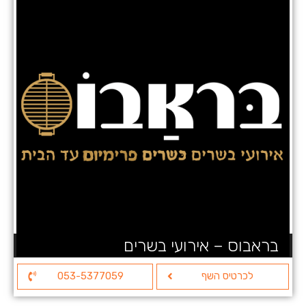
בראבוס – אירועי בשרים
לכרטיס השף
053-5377059