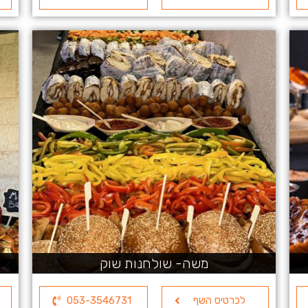
משה- שולחנות שוק
לכרטיס השף
053-3546731