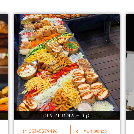
יקיר – שולחנות שוק
לכרטיס השף
053-5379496