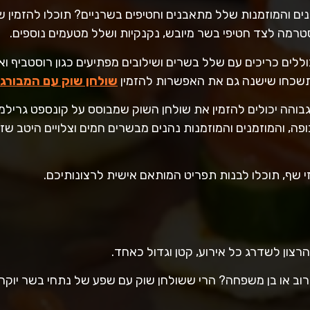
ם והמוזמנות שלל מתאבנים וחטיפים בשרניים? תוכלו להזמין ש
סטרמה לצד חטיפי בשר מיובש, נקנקיות ושלל מטעמים נוספים.
וללים כריכים עם שלל בשרים ושילובים מפתיעים כגון רוסטביף וא
 תשכחו שישנה גם את האפשרות להזמין
שולחן שוק עם המבורגר
בוהה יכולים להזמין את שולחן השוק שמבוסס על קונספט גרילמן ו
ה, והמוזמנים והמוזמנות נהנים מבשרים חמים וצלויים היטב שזה
י שף, תוכלו לבנות תפריט המותאם אישית לרצונותיכם.
הרצון לשדרג כל אירוע, קטן וגדול כאחד.
רוב או בן משפחה? הרי ששולחן שוק עם שפע של נתחי בשר יוקרת