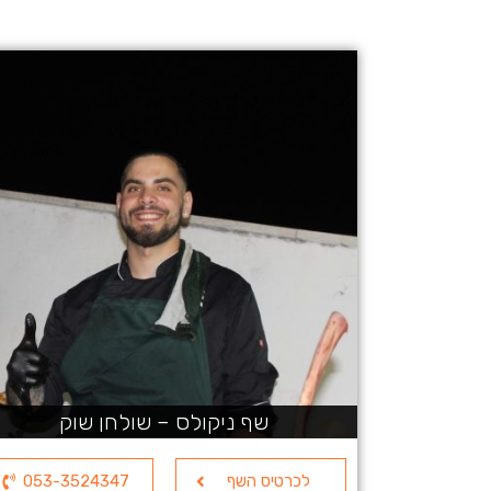
שף ניקולס – שולחן שוק
לכרטיס השף
053-3524347