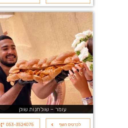
עומר – שולחנות שוק
לכרטיס השף
053-3524075