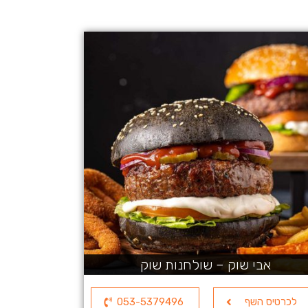
אבי שוק – שולחנות שוק
לכרטיס השף
053-5379496