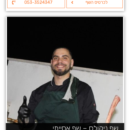
לכרטיס השף
053-3524347
שף ניקולס – שף אסייתי