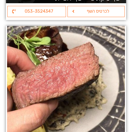
לכרטיס השף
053-3524347