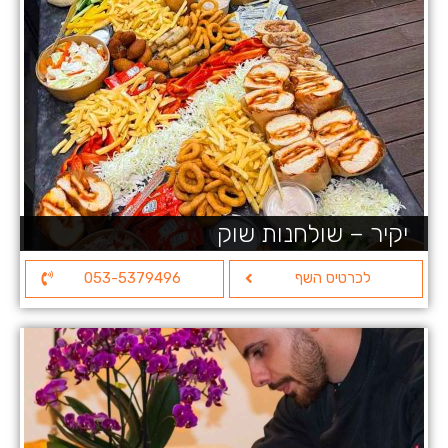
יקיר – שולחנות שוק
לכרטיס השף
053-5379496