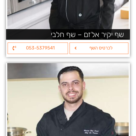
שף יקיר אלזם – שף חלבי
לכרטיס השף
053-5379541