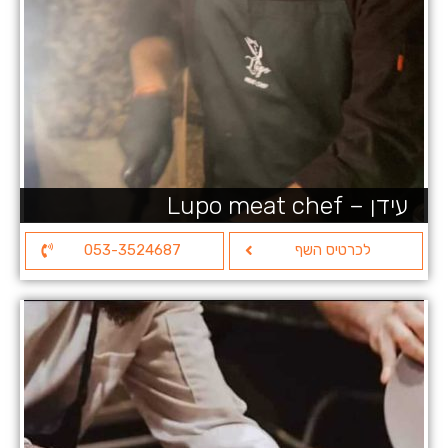
עידן – Lupo meat chef
לכרטיס השף
053-3524687