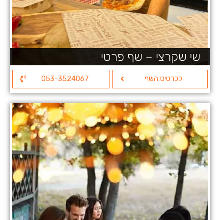
שי שקרצי – שף פרטי
לכרטיס השף
053-3524067