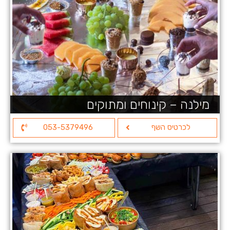
מילנה – קינוחים ומתוקים
לכרטיס השף
053-5379496