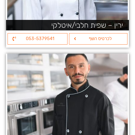
ירין – שפית חלבי/איטלקי
לכרטיס השף
053-5379541