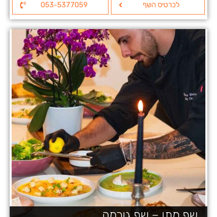
לכרטיס השף
053-5377059
שף מתן – שף גורמה