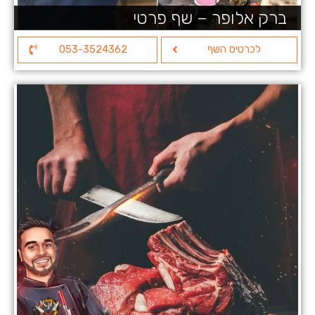
ברק אלופר – שף פרטי
לכרטיס השף
053-3524362