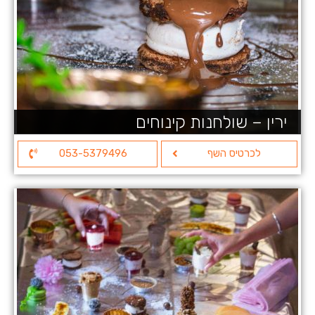
ירין – שולחנות קינוחים
לכרטיס השף
053-5379496