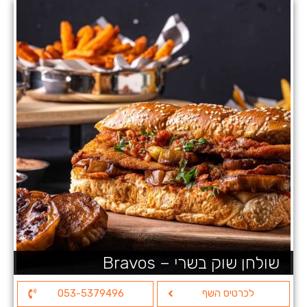
שולחן שוק בשרי – Bravos
לכרטיס השף
053-5379496