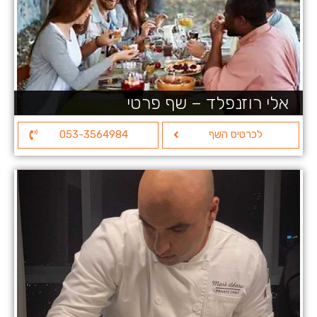
אלי רוזנפלד – שף פרטי
לכרטיס השף
053-3564984