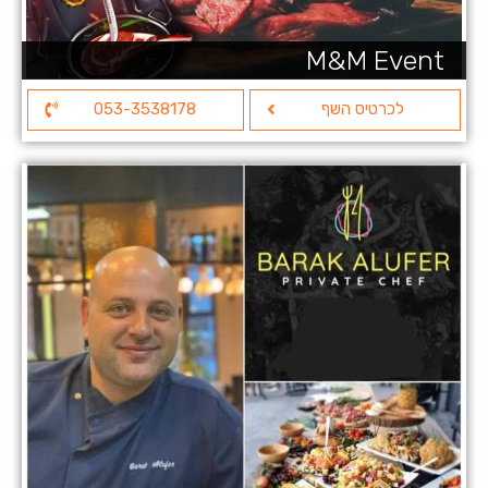
M&M Event
לכרטיס השף
053-3538178