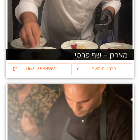
מארק – שף פרטי
לכרטיס השף
053-3538960