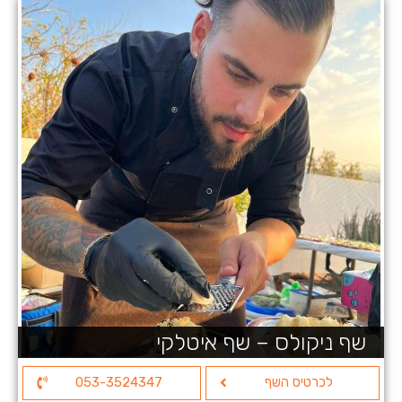
שף ניקולס – שף איטלקי
לכרטיס השף
053-3524347