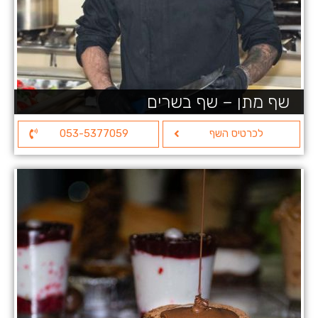
שף מתן – שף בשרים
לכרטיס השף
053-5377059