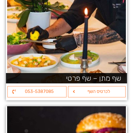
שף מתן – שף פרטי
לכרטיס השף
053-5387085