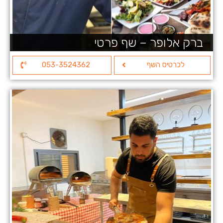
ברק אלופר – שף פרטי
לכרטיס השף
053-3524362