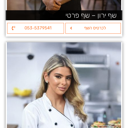
שף ירון – שף פרטי
לכרטיס השף
053-5379541