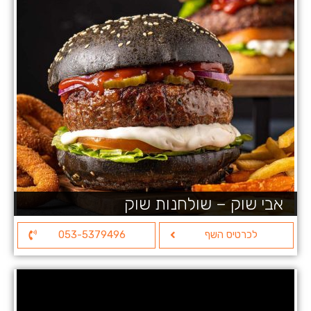
אבי שוק – שולחנות שוק
לכרטיס השף
053-5379496