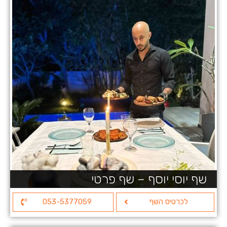
שף יוסי יוסף – שף פרטי
לכרטיס השף
053-5377059