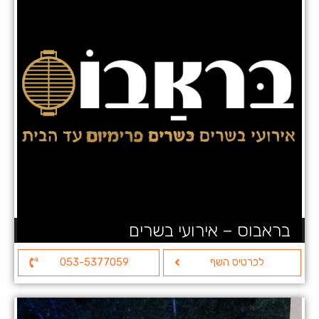
בראבוס – אירועי בשרים
לכרטיס השף
053-5377059