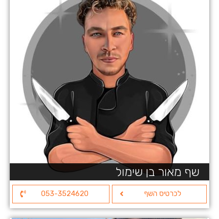
שף מאור בן שימול
לכרטיס השף
053-3524620