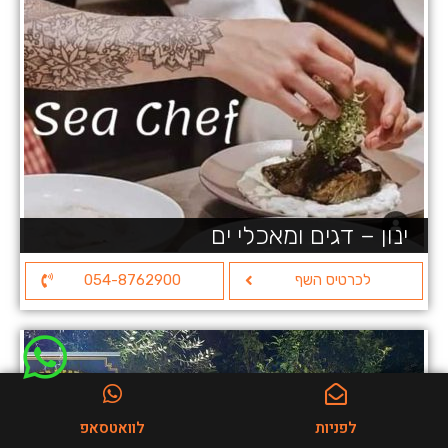
ינון – דגים ומאכלי ים
לכרטיס השף
054-8762900
לפניות
לוואטסאפ