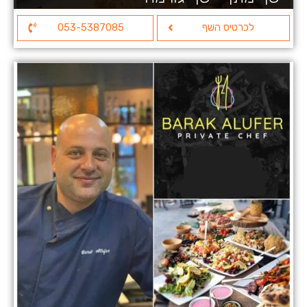
לכרטיס השף
053-5387085