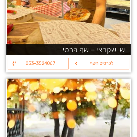
שי שקרצי – שף פרטי
לכרטיס השף
053-3524067