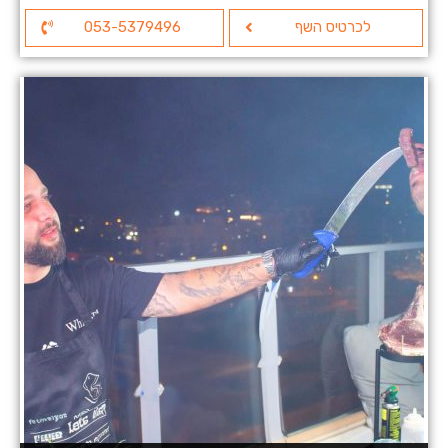
לכרטיס השף
053-5379496