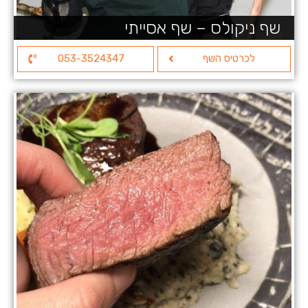
שף ניקולס – שף אסייתי
לכרטיס השף
053-3524347