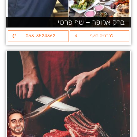
ברק אלופר – שף פרטי
לכרטיס השף
053-3524362