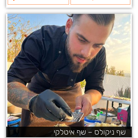
שף ניקולס – שף איטלקי