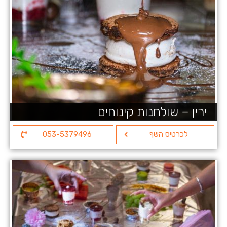
ירין – שולחנות קינוחים
לכרטיס השף
053-5379496