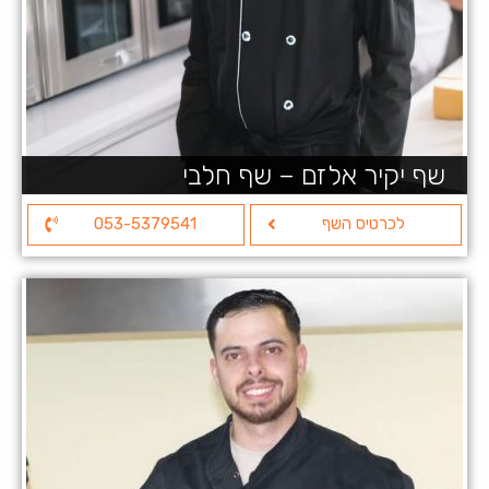
שף יקיר אלזם – שף חלבי
לכרטיס השף
053-5379541