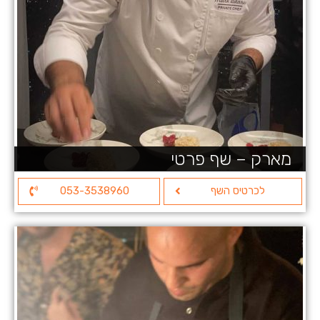
מארק – שף פרטי
לכרטיס השף
053-3538960