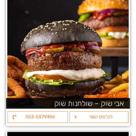
אבי שוק – שולחנות שוק
לכרטיס השף
053-5379496