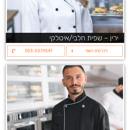
ירין – שפית חלבי/איטלקי
לכרטיס השף
053-5379541