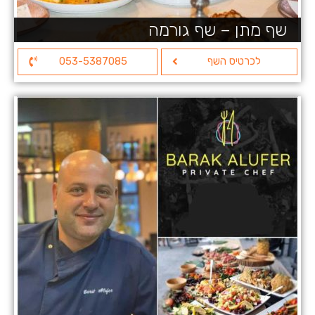
שף מתן – שף גורמה
לכרטיס השף
053-5387085