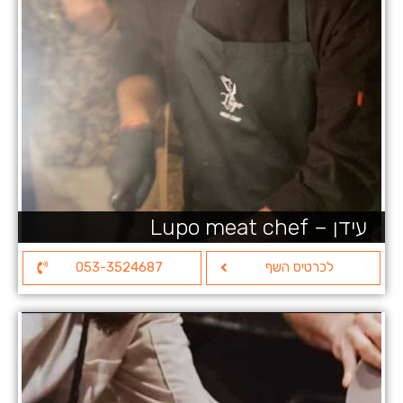
עידן – Lupo meat chef
לכרטיס השף
053-3524687