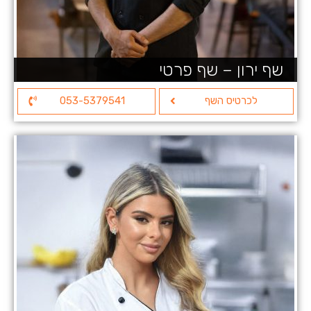
שף ירון – שף פרטי
לכרטיס השף
053-5379541