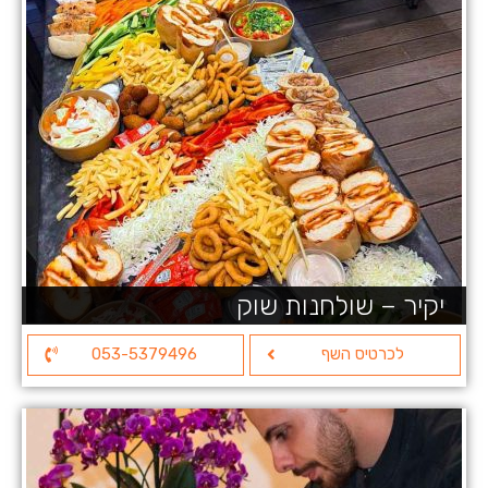
יקיר – שולחנות שוק
לכרטיס השף
053-5379496