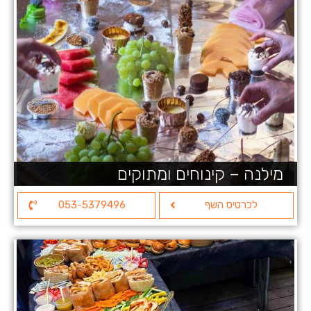
מילנה – קינוחים ומתוקים
לכרטיס השף
053-5379496