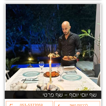
שף יוסי יוסף – שף פרטי
לכרטיס השף
053-5377059