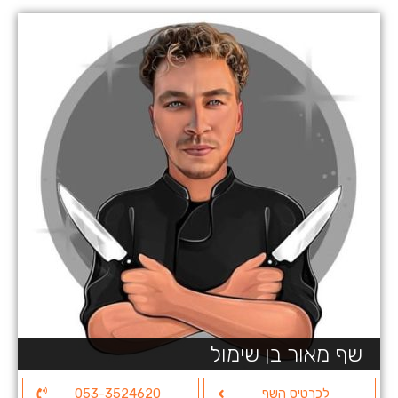
שף מאור בן שימול
לכרטיס השף
053-3524620