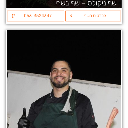
שף ניקולס – שף בשרי
לכרטיס השף
053-3524347