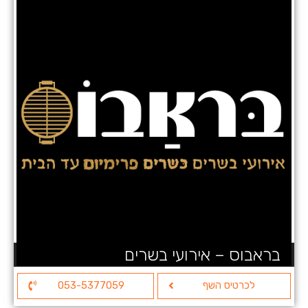
בראבוס – אירועי בשרים
לכרטיס השף
053-5377059