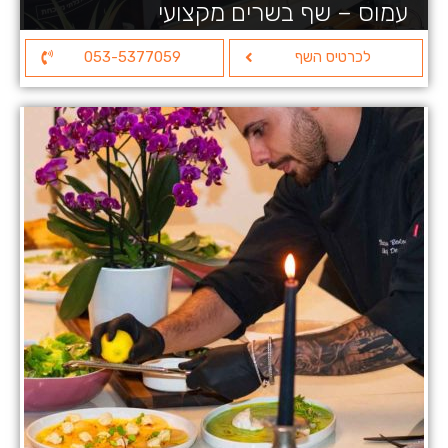
עמוס – שף בשרים מקצועי
לכרטיס השף
053-5377059