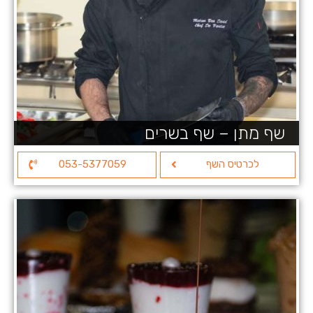
שף מתן – שף בשרים
לכרטיס השף
053-5377059