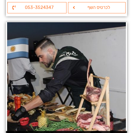
לכרטיס השף
053-3524347