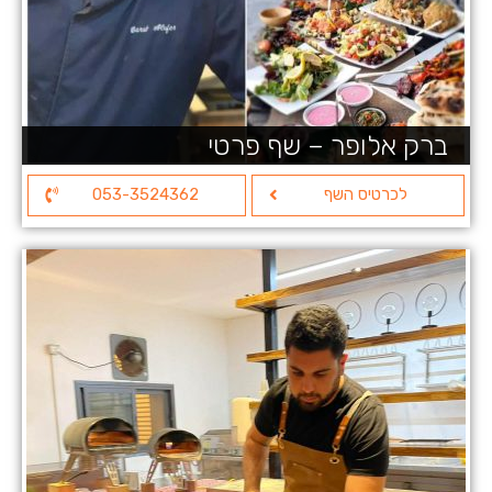
ברק אלופר – שף פרטי
לכרטיס השף
053-3524362