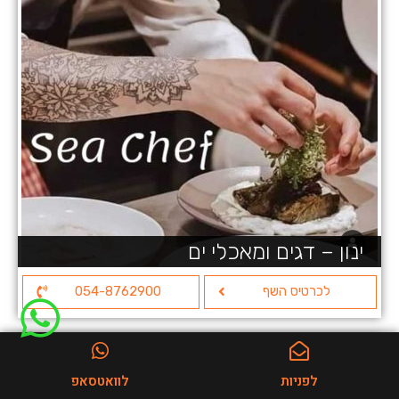
ינון – דגים ומאכלי ים
לכרטיס השף
054-8762900
לפניות
לוואטסאפ