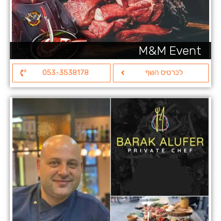
M&M Event
לכרטיס השף
053-3538178