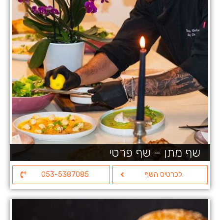
שף מתן – שף פרטי
לכרטיס השף
053-5387085