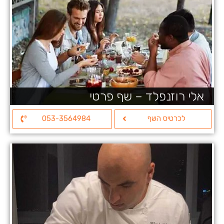
אלי רוזנפלד – שף פרטי
לכרטיס השף
053-3564984