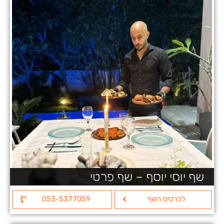
שף יוסי יוסף – שף פרטי
לכרטיס השף
053-5377059