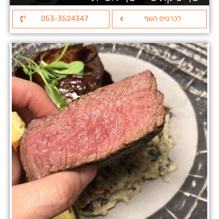
לכרטיס השף
053-3524347