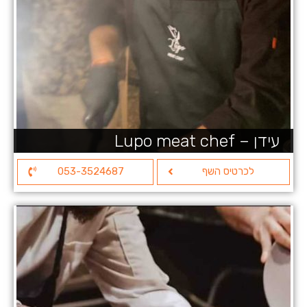
עידן – Lupo meat chef
לכרטיס השף
053-3524687