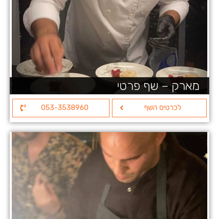
מארק – שף פרטי
לכרטיס השף
053-3538960