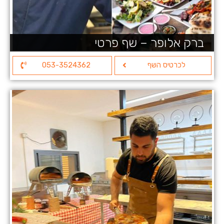
ברק אלופר – שף פרטי
לכרטיס השף
053-3524362