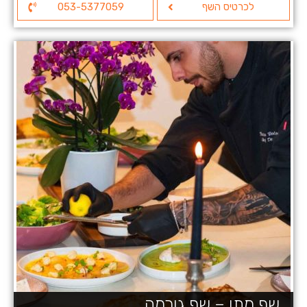
לכרטיס השף
053-5377059
שף מתן – שף גורמה