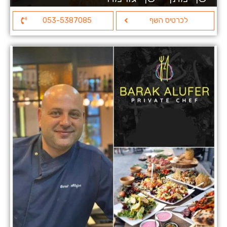
לכרטיס השף
053-5387085