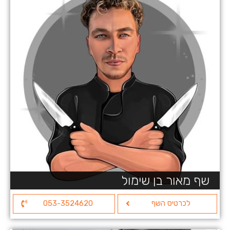
שף מאור בן שימול
לכרטיס השף
053-3524620