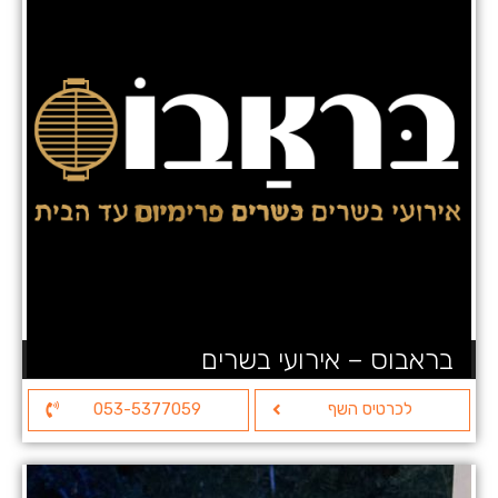
בראבוס – אירועי בשרים
לכרטיס השף
053-5377059