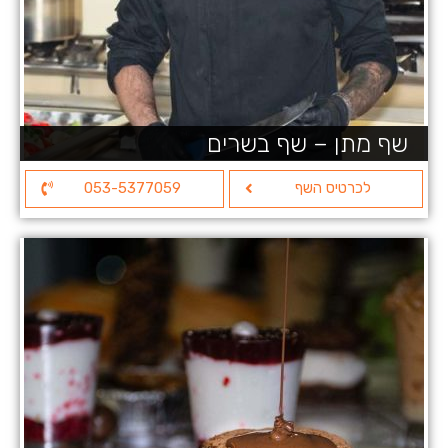
שף מתן – שף בשרים
לכרטיס השף
053-5377059