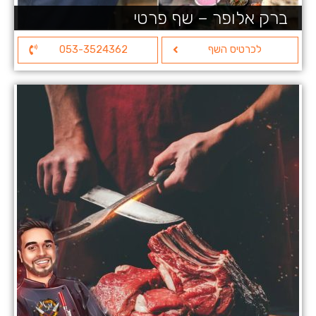
ברק אלופר – שף פרטי
לכרטיס השף
053-3524362