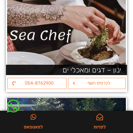
ינון – דגים ומאכלי ים
לכרטיס השף
054-8762900
לפניות
לוואטסאפ