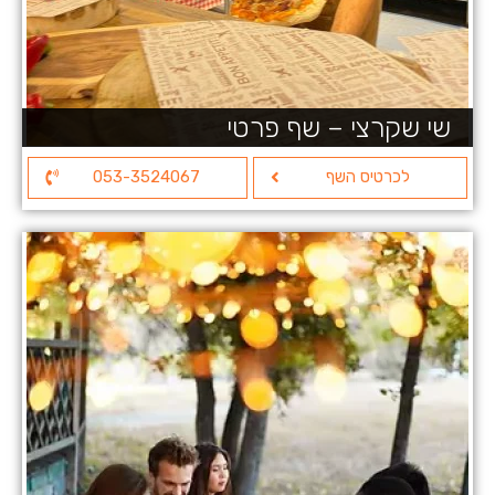
שי שקרצי – שף פרטי
לכרטיס השף
053-3524067