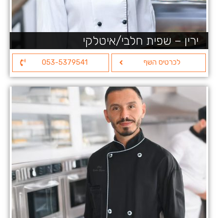
ירין – שפית חלבי/איטלקי
לכרטיס השף
053-5379541