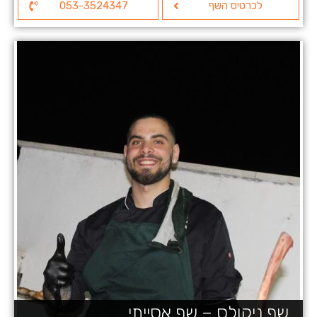
לכרטיס השף
053-3524347
שף ניקולס – שף אסייתי