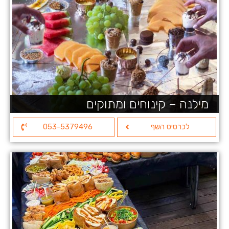
מילנה – קינוחים ומתוקים
לכרטיס השף
053-5379496