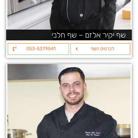
שף יקיר אלזם – שף חלבי
לכרטיס השף
053-5379541