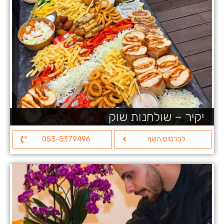
יקיר – שולחנות שוק
לכרטיס השף
053-5379496