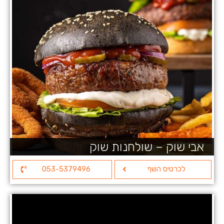
אבי שוק – שולחנות שוק
לכרטיס השף
053-5379496