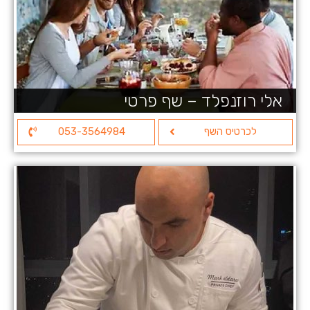
אלי רוזנפלד – שף פרטי
לכרטיס השף
053-3564984