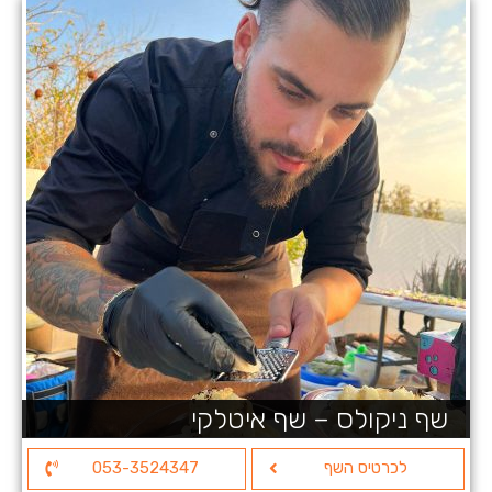
שף ניקולס – שף איטלקי
לכרטיס השף
053-3524347