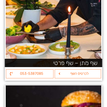
שף מתן – שף פרטי
לכרטיס השף
053-5387085