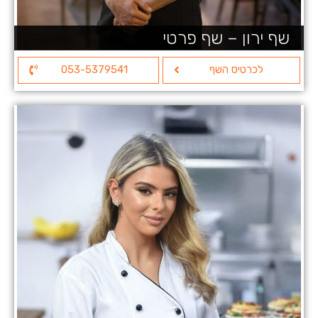
שף ירון – שף פרטי
לכרטיס השף
053-5379541