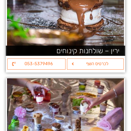
ירין – שולחנות קינוחים
לכרטיס השף
053-5379496