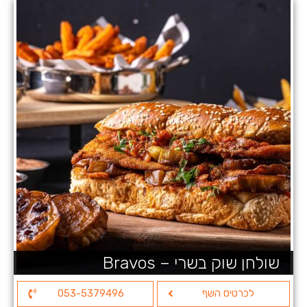
שולחן שוק בשרי – Bravos
לכרטיס השף
053-5379496