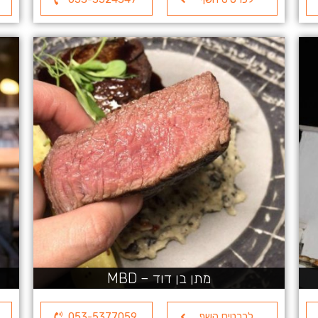
מתן בן דוד – MBD
לכרטיס השף
053-5377059