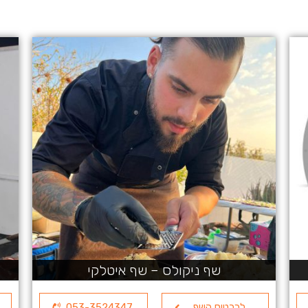
שף ניקולס – שף איטלקי
לכרטיס השף
053-3524347