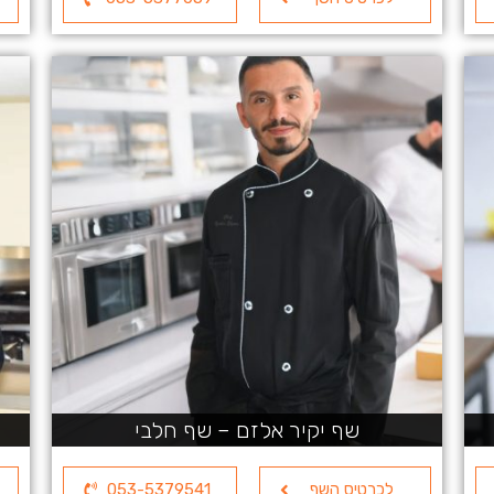
שף יקיר אלזם – שף חלבי
לכרטיס השף
053-5379541