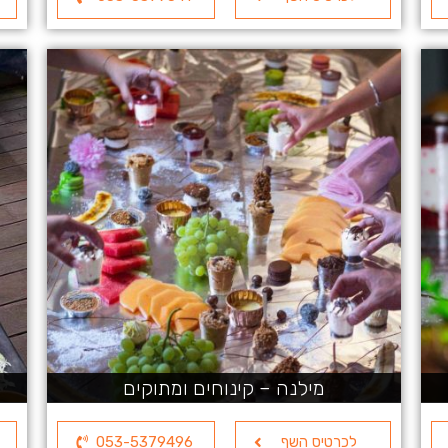
מילנה – קינוחים ומתוקים
לכרטיס השף
053-5379496