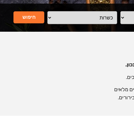
חיפוש
ון.
ים.
ים מלאים
רורים.