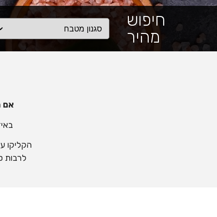
חיפוש
מהיר
אם מ
באיז
הקליקו על
לרבות ס