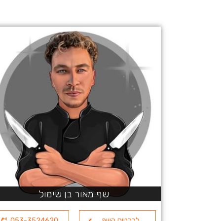
שף מאור בן שימול
לכרטיס השף
053-3524620