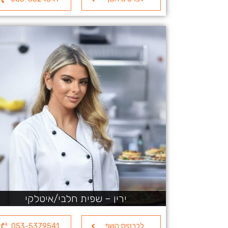
ירין – שפית חלבי/איטלקי
לכרטיס השף
053-5379541