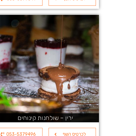
ירין – שולחנות קינוחים
לכרטיס השף
053-5379496