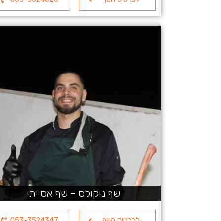
שף ניקולס – שף אסייתי
לכרטיס השף
053-3524347