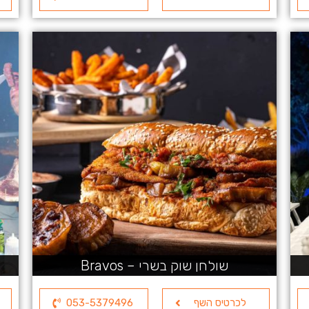
שולחן שוק בשרי – Bravos
לכרטיס השף
053-5379496