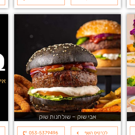
אבי שוק – שולחנות שוק
לכרטיס השף
053-5379496