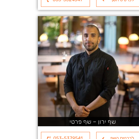
שף ירון – שף פרטי
לכרטיס השף
053-5379541