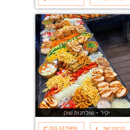
יקיר – שולחנות שוק
לכרטיס השף
053-5379496