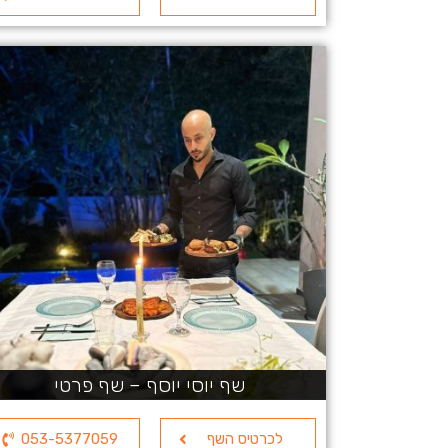
שף יוסי יוסף – שף פרטי
לכרטיס השף
053-5377059