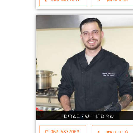
שף מתן – שף בשרים
לכרטיס השף
053-5377059