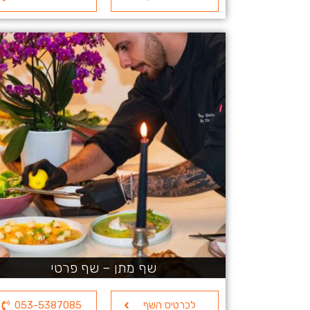
שף מתן – שף פרטי
לכרטיס השף
053-5387085