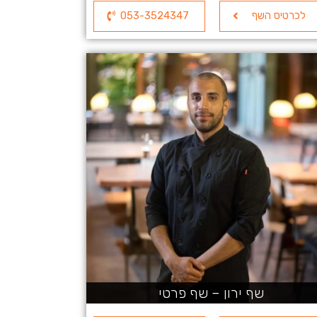
לכרטיס השף
053-3524347
שף ירון – שף פרטי