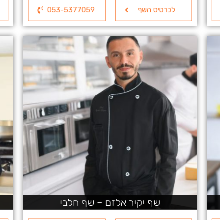
לכרטיס השף
053-5377059
שף יקיר אלזם – שף חלבי