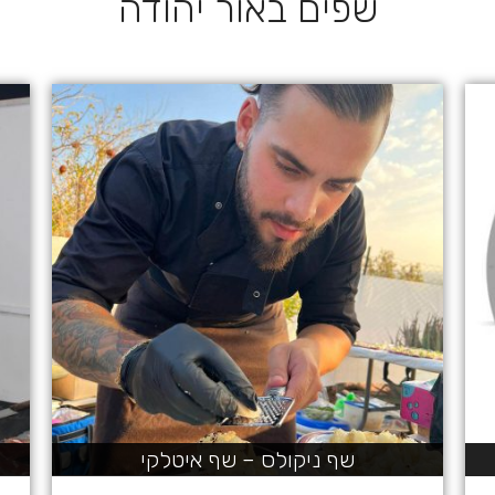
שפים באור יהודה
שף ניקולס – שף איטלקי