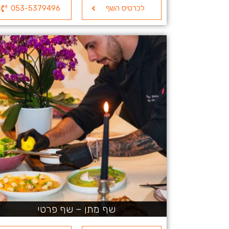
לכרטיס השף
053-5379496
שף מתן – שף פרטי