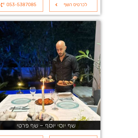
לכרטיס השף
053-5387085
שף יוסי יוסף – שף פרטי