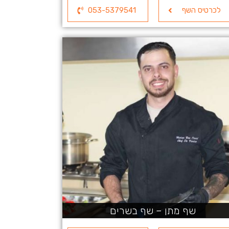
לכרטיס השף
053-5379541
שף מתן – שף בשרים