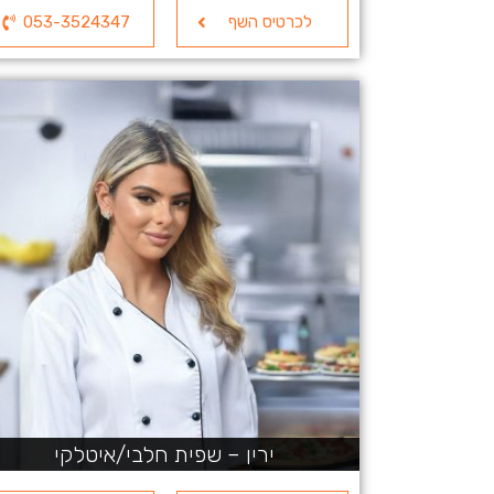
לכרטיס השף
053-3524347
ירין – שפית חלבי/איטלקי