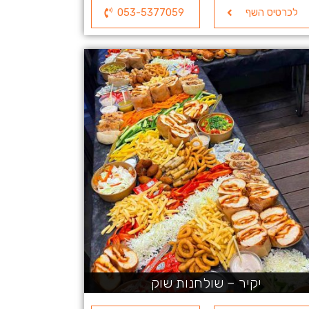
לכרטיס השף
053-5377059
יקיר – שולחנות שוק