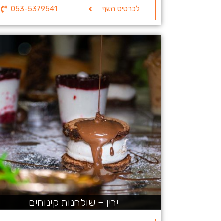
לכרטיס השף
053-5379541
ירין – שולחנות קינוחים