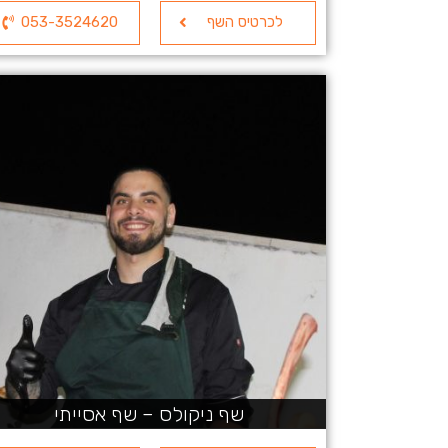
לכרטיס השף
053-3524620
שף ניקולס – שף אסייתי