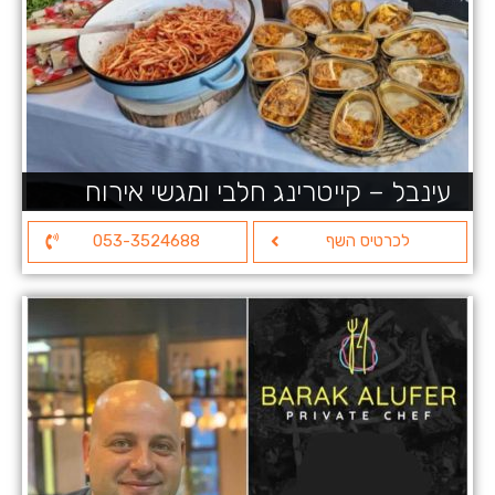
עינבל – קייטרינג חלבי ומגשי אירוח
לכרטיס השף
053-3524688