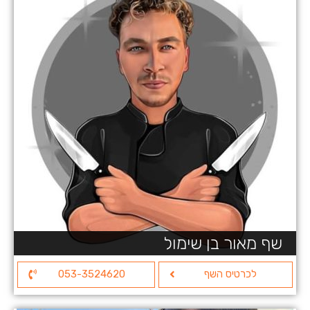
שף מאור בן שימול
לכרטיס השף
053-3524620