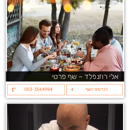
אלי רוזנפלד – שף פרטי
לכרטיס השף
053-3564984