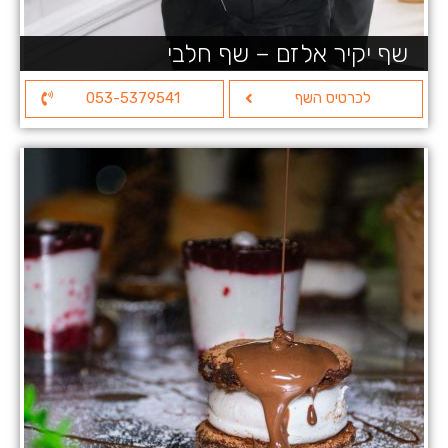
שף יקיר אלזם – שף חלבי
לכרטיס השף
053-5379541