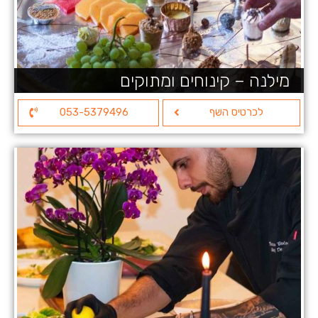
מילנה – קינוחים ומתוקים
לכרטיס השף
053-5379496