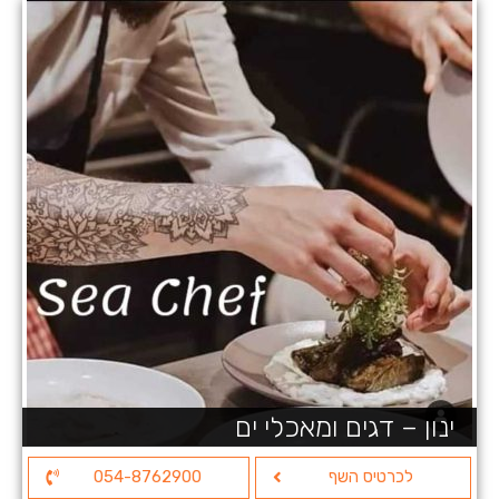
ינון – דגים ומאכלי ים
לכרטיס השף
054-8762900