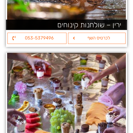
ירין – שולחנות קינוחים
לכרטיס השף
053-5379496