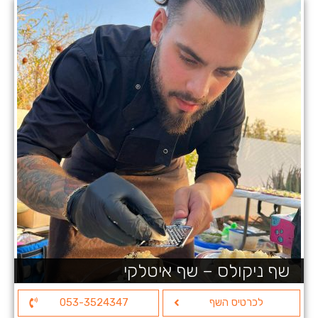
שף ניקולס – שף איטלקי
לכרטיס השף
053-3524347