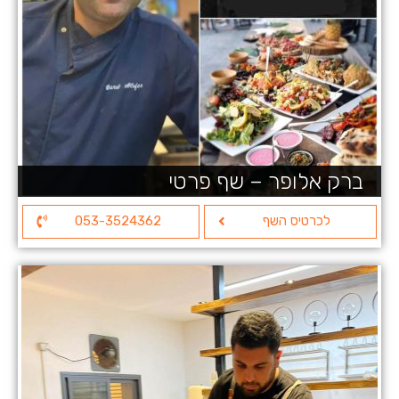
ברק אלופר – שף פרטי
לכרטיס השף
053-3524362