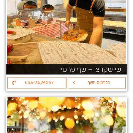
שי שקרצי – שף פרטי
לכרטיס השף
053-3524067