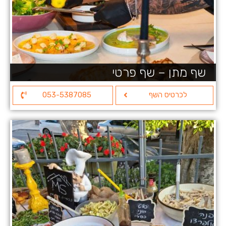
שף מתן – שף פרטי
לכרטיס השף
053-5387085