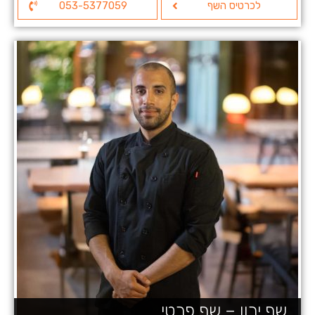
לכרטיס השף
053-5377059
שף ירון – שף פרטי