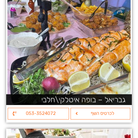
גבריאל – בופה איטלקי\חלבי
לכרטיס השף
053-3524072