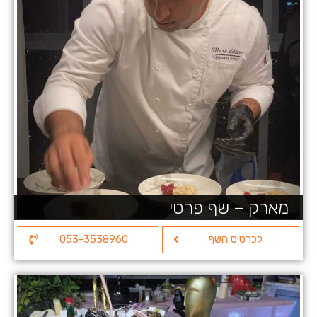
מארק – שף פרטי
לכרטיס השף
053-3538960