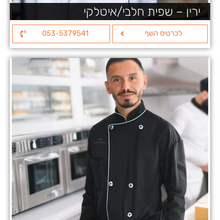
ירין – שפית חלבי/איטלקי
לכרטיס השף
053-5379541